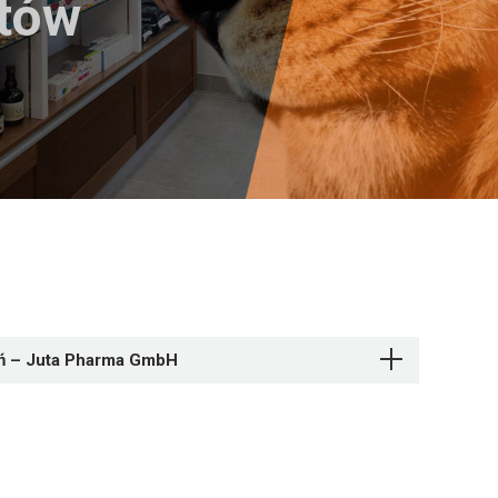
któw
ń – Juta Pharma GmbH