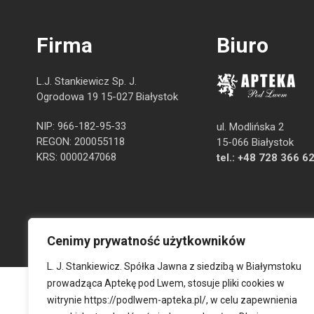
Firma
Biuro
L.J. Stankiewicz Sp. J.
Ogrodowa 19 15-027 Białystok
NIP: 966-182-95-33
ul. Modlińska 2
REGON: 200055118
15-066 Białystok
KRS: 0000247068
tel.:
+48 728 366 6
Cenimy prywatność użytkowników
L. J. Stankiewicz. Spółka Jawna z siedzibą w Białymstoku
prowadząca Aptekę pod Lwem, stosuje pliki cookies w
witrynie
https://podlwem-apteka.pl/
, w celu zapewnienia