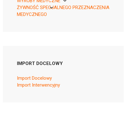
WYROBY MEDYCZNE
ŻYWNOŚĆ SPECJALNEGO PRZEZNACZENIA
KikGel
MEDYCZNEGO
Nestle
Nutricia
IMPORT DOCELOWY
Import Docelowy
Import Interwencyjny