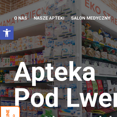
O NAS
NASZE APTEKI
SALON MEDYCZNY
Otwórz pasek narzędzi
Apteka
Pod Lw