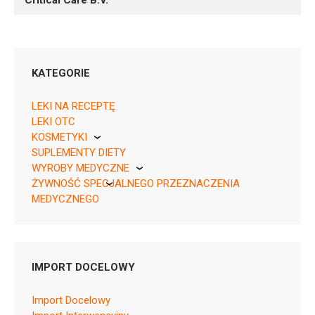
Critical Care B.V.
KATEGORIE
LEKI NA RECEPTĘ
LEKI OTC
KOSMETYKI
Rpz ¦ EU/1/23/1739/001 ¦ 150677
SUPLEMENTY DIETY
Pierre Fabre
10 fiol. 2 ml
WYROBY MEDYCZNE
Rpz ¦ EU/1/23/1739/002 ¦ 150678
ŻYWNOŚĆ SPECJALNEGO PRZEZNACZENIA
KikGel
10 fiol. 5 ml
MEDYCZNEGO
Nestle
Nutricia
IMPORT DOCELOWY
V03AB35
Import Docelowy
Ulotka