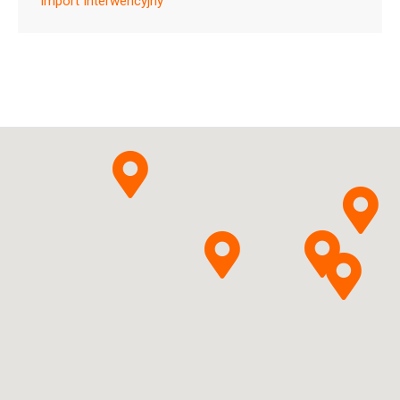
Import Interwencyjny
ChPL
Piramal Critical Care
Pytanie o produkt
B.V.
Sugammadexum