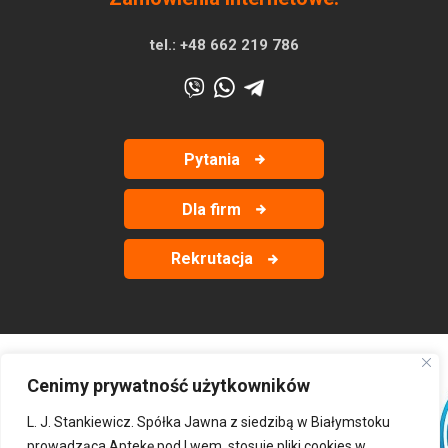
tel.:
+48 662 219 786
Pytania
Dla firm
Rekrutacja
Cenimy prywatność użytkowników
‹
›
L. J. Stankiewicz. Spółka Jawna z siedzibą w Białymstoku
prowadząca Aptekę pod Lwem, stosuje pliki cookies w