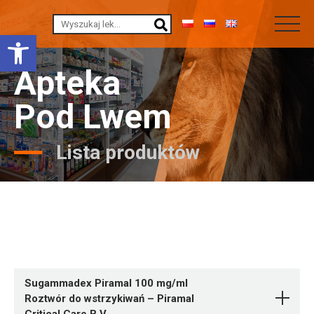
Otwórz pasek narzędzi
Apteka
Pod Lwem
Lista produktów
Sugammadex Piramal 100 mg/ml
Roztwór do wstrzykiwań – Piramal