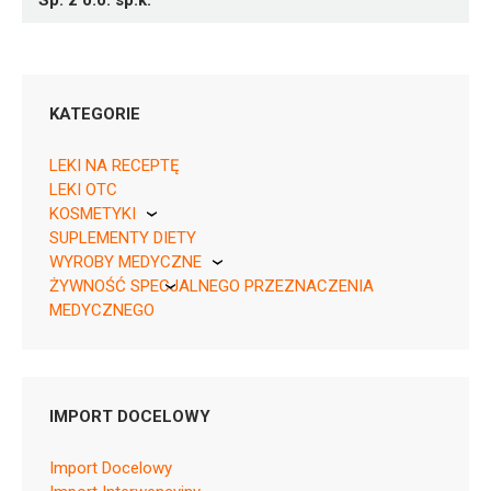
Sp. z o.o. sp.k.
KATEGORIE
LEKI NA RECEPTĘ
LEKI OTC
KOSMETYKI
05909991528713 ¦ Rp ¦ 152695
SUPLEMENTY DIETY
Pierre Fabre
30 tabl.
WYROBY MEDYCZNE
ŻYWNOŚĆ SPECJALNEGO PRZEZNACZENIA
KikGel
MEDYCZNEGO
Nestle
Nutricia
B03AA07
IMPORT DOCELOWY
Ulotka
Import Docelowy
ChPL