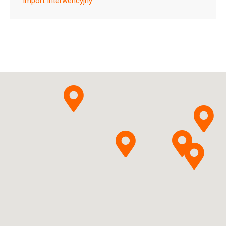
Import Interwencyjny
Allpharm Sp. z o.o.
Pytanie o produkt
sp.k.
Ferrosi sulfas