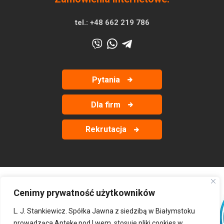
tel.:
+48 662 219 786
Pytania
Dla firm
Rekrutacja
Cenimy prywatność użytkowników
‹
›
L. J. Stankiewicz. Spółka Jawna z siedzibą w Białymstoku
prowadząca Aptekę pod Lwem, stosuje pliki cookies w