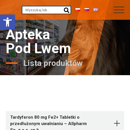
Otwórz pasek narzędzi
Apteka
Pod Lwem
Lista produktów
Tardyferon 80 mg Fe2+ Tabletki o
przedłużonym uwalnianiu – Allpharm