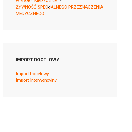
WYROBY MEDYCZNE
ŻYWNOŚĆ SPECJALNEGO PRZEZNACZENIA
KikGel
MEDYCZNEGO
Nestle
Nutricia
IMPORT DOCELOWY
Import Docelowy
Import Interwencyjny