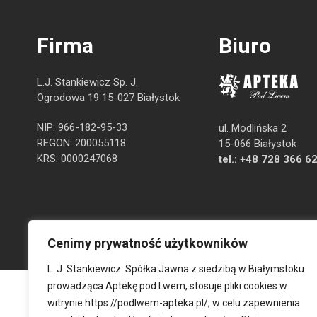
Firma
Biuro
L.J. Stankiewicz Sp. J.
Ogrodowa 19 15-027 Białystok
NIP: 966-182-95-33
ul. Modlińska 2
REGON: 200055118
15-066 Białystok
KRS: 0000247068
tel.:
+48 728 366 6
Cenimy prywatność użytkowników
L. J. Stankiewicz. Spółka Jawna z siedzibą w Białymstoku
prowadząca Aptekę pod Lwem, stosuje pliki cookies w
witrynie
https://podlwem-apteka.pl/
, w celu zapewnienia