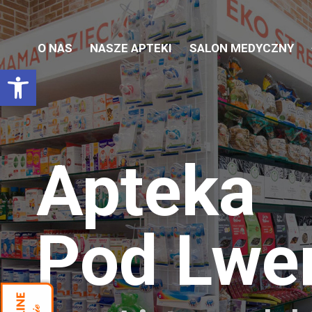
O NAS
NASZE APTEKI
SALON MEDYCZNY
Otwórz pasek narzędzi
Apteka
Pod Lw