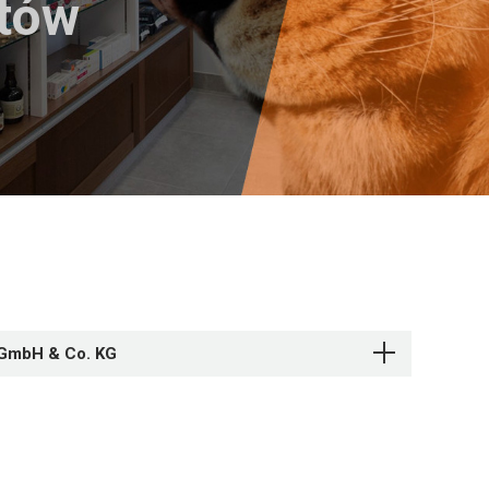
któw
r GmbH & Co. KG