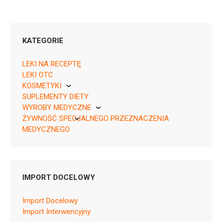
KATEGORIE
LEKI NA RECEPTĘ
LEKI OTC
KOSMETYKI
Rp ¦ EU/1/23/1719/007 ¦ 149850
SUPLEMENTY DIETY
Pierre Fabre
28 tabl.
WYROBY MEDYCZNE
Rp ¦ EU/1/23/1719/005 ¦ 149851
ŻYWNOŚĆ SPECJALNEGO PRZEZNACZENIA
KikGel
7 tabl.
MEDYCZNEGO
Rp ¦ EU/1/23/1719/006 ¦ 149852
Nestle
10 tabl.
Nutricia
Rp ¦ EU/1/23/1719/008 ¦ 149853
30 tabl.
IMPORT DOCELOWY
Import Docelowy
Import Interwencyjny