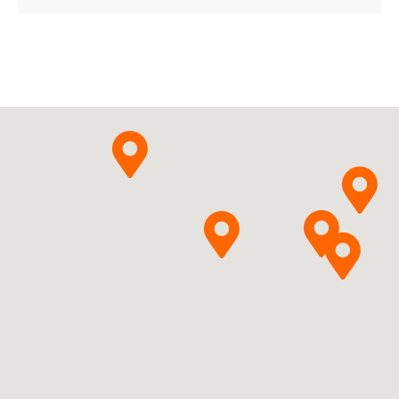
C03XA01
Ulotka
ChPL
Accord Healthcare
Pytanie o produkt
S.L.U.
Tolvaptanum