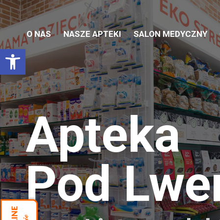
O NAS
NASZE APTEKI
SALON MEDYCZNY
Otwórz pasek narzędzi
Apteka
Pod Lw