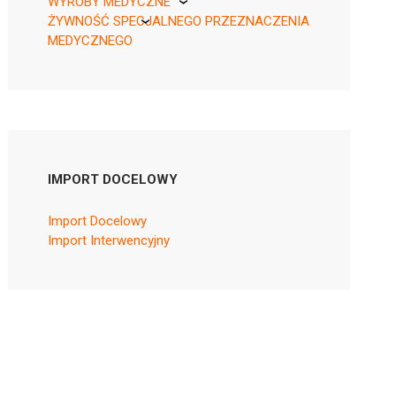
WYROBY MEDYCZNE
ŻYWNOŚĆ SPECJALNEGO PRZEZNACZENIA
KikGel
MEDYCZNEGO
Nestle
Nutricia
IMPORT DOCELOWY
Import Docelowy
Import Interwencyjny