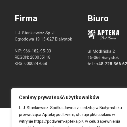
Firma
Biuro
L.J. Stankiewicz Sp. J.
Ogrodowa 19 15-027 Białystok
NIP: 966-182-95-33
ul. Modlińska 2
REGON: 200055118
15-066 Białystok
KRS: 0000247068
tel.:
+48 728 366 6
Cenimy prywatność użytkowników
L. J. Stankiewicz. Spółka Jawna z siedzibą w Białymstoku
prowadząca Aptekę pod Lwem, stosuje pliki cookies w
witrynie
https://podlwem-apteka.pl/
, w celu zapewnienia