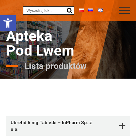
Otwórz pasek narzędzi
Apteka
Pod Lwem
Lista produktów
Ubretid 5 mg Tabletki – InPharm Sp. z
o.o.