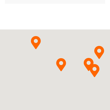
ChPL
Distigmini bromidum
Pytanie o produkt
InPharm Sp. z o.o.