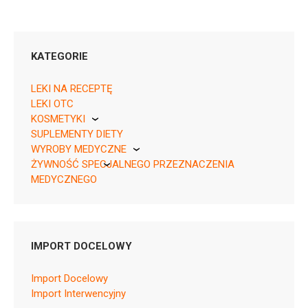
KATEGORIE
LEKI NA RECEPTĘ
LEKI OTC
KOSMETYKI
05909991528799 ¦ Rp ¦ 152708
SUPLEMENTY DIETY
Pierre Fabre
20 tabl.
WYROBY MEDYCZNE
05909991528805 ¦ Rp ¦ 152709
ŻYWNOŚĆ SPECJALNEGO PRZEZNACZENIA
KikGel
50 tabl.
MEDYCZNEGO
Nestle
Nutricia
IMPORT DOCELOWY
N07AA03
Import Docelowy
Ulotka
Import Interwencyjny