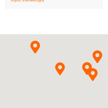
Import Interwencyjny
C09DA03
Ulotka
ChPL
Krka, d.d., Novo mesto
Pytanie o produkt
Valsartanum + Indapamidum