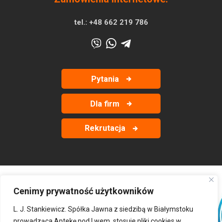
tel.:
+48 662 219 786
Pytania
Dla firm
Rekrutacja
Cenimy prywatność użytkowników
‹
›
L. J. Stankiewicz. Spółka Jawna z siedzibą w Białymstoku
prowadząca Aptekę pod Lwem, stosuje pliki cookies w