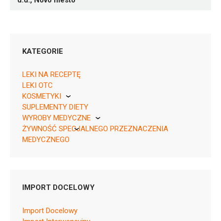
d.d., Novo mesto
KATEGORIE
LEKI NA RECEPTĘ
LEKI OTC
KOSMETYKI
SUPLEMENTY DIETY
Pierre Fabre
03838989768560 ¦ Rp ¦ 157240
WYROBY MEDYCZNE
30 tabl.
ŻYWNOŚĆ SPECJALNEGO PRZEZNACZENIA
KikGel
03838989768577 ¦ Rp ¦ 157241
MEDYCZNEGO
60 tabl.
Nestle
03838989768584 ¦ Rp ¦ 157242
Nutricia
90 tabl.
IMPORT DOCELOWY
Import Docelowy