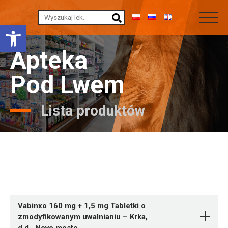
Otwórz pasek narzędzi
Apteka
Pod Lwem
Lista produktów
Vabinxo 160 mg + 1,5 mg Tabletki o
zmodyfikowanym uwalnianiu – Krka,