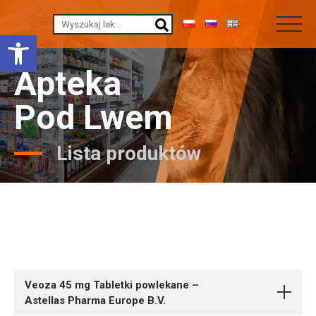
Otwórz pasek narzędzi
Apteka
Pod Lwem
Lista produktów
Veoza 45 mg Tabletki powlekane –
Astellas Pharma Europe B.V.