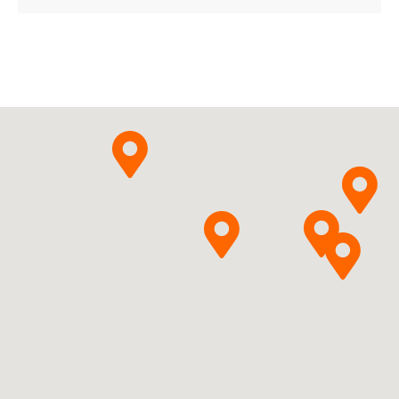
G02CX06
Ulotka
ChPL
Astellas Pharma Europe
Pytanie o produkt
B.V.
Fezolinetantum