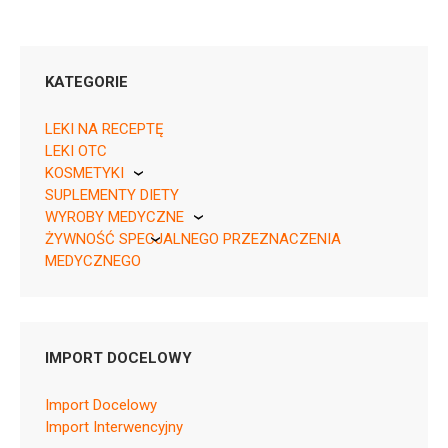
KATEGORIE
LEKI NA RECEPTĘ
LEKI OTC
KOSMETYKI
05909991558895 ¦ Rp ¦ EU/1/23/1771/002 ¦ 152793
SUPLEMENTY DIETY
Pierre Fabre
30 tabl.
WYROBY MEDYCZNE
05909991558918 ¦ Rp ¦ EU/1/23/1771/001 ¦ 152794
ŻYWNOŚĆ SPECJALNEGO PRZEZNACZENIA
KikGel
28 tabl.
MEDYCZNEGO
05909991558901 ¦ Rp ¦ EU/1/23/1771/003 ¦ 152795
Nestle
100 tabl.
Nutricia
05909991558888 ¦ Rp ¦ EU/1/23/1771/004 ¦ 158903
10 tabl.
IMPORT DOCELOWY
Import Docelowy
Import Interwencyjny