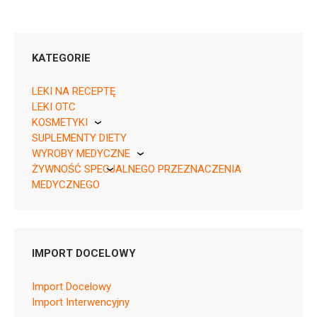
KATEGORIE
LEKI NA RECEPTĘ
LEKI OTC
KOSMETYKI
05909990250615 ¦ Rp ¦ 10561
SUPLEMENTY DIETY
Pierre Fabre
6 tabl.
WYROBY MEDYCZNE
ŻYWNOŚĆ SPECJALNEGO PRZEZNACZENIA
KikGel
MEDYCZNEGO
Nestle
Nutricia
P02CA01
IMPORT DOCELOWY
Ulotka
Import Docelowy
ChPL
Import Interwencyjny