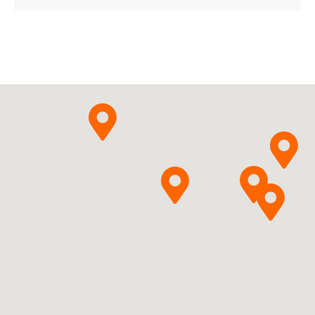
Amantadini
Pytanie o produkt
hydrochloridum
Delfarma
Sp. z o.o.