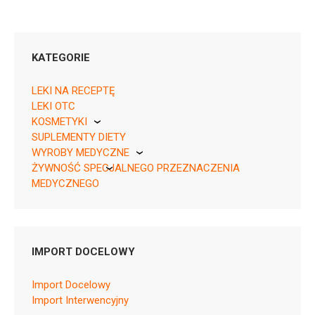
KATEGORIE
LEKI NA RECEPTĘ
LEKI OTC
KOSMETYKI
SUPLEMENTY DIETY
Pierre Fabre
05909991524517 ¦ Rp ¦ 151802
WYROBY MEDYCZNE
30 kaps.
ŻYWNOŚĆ SPECJALNEGO PRZEZNACZENIA
KikGel
MEDYCZNEGO
Nestle
Nutricia
IMPORT DOCELOWY
N04BB01
Ulotka
Import Docelowy
Import Interwencyjny
ChPL