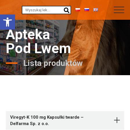
Otwórz pasek narzędzi
Apteka
Pod Lwem
Lista produktów
Viregyt-K 100 mg Kapsułki twarde –
Delfarma Sp. z o.o.