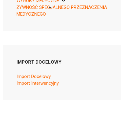
WYROBY MEDYCZNE
ŻYWNOŚĆ SPECJALNEGO PRZEZNACZENIA
KikGel
MEDYCZNEGO
Nestle
Nutricia
IMPORT DOCELOWY
Import Docelowy
Import Interwencyjny