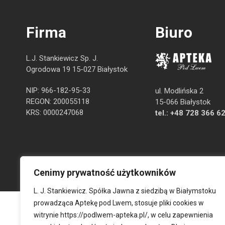
Firma
Biuro
L.J. Stankiewicz Sp. J.
Ogrodowa 19 15-027 Białystok
NIP: 966-182-95-33
ul. Modlińska 2
REGON: 200055118
15-066 Białystok
KRS: 0000247068
tel.:
+48 728 366 6
Cenimy prywatność użytkowników
L. J. Stankiewicz. Spółka Jawna z siedzibą w Białymstoku
prowadząca Aptekę pod Lwem, stosuje pliki cookies w
witrynie
https://podlwem-apteka.pl/
, w celu zapewnienia