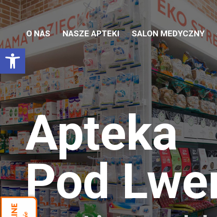
O NAS
NASZE APTEKI
SALON MEDYCZNY
Otwórz pasek narzędzi
Apteka
Pod Lw