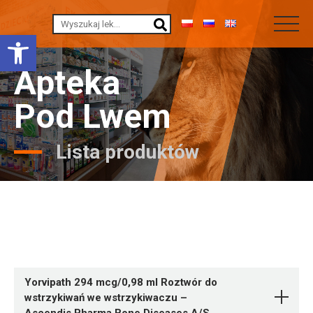
Otwórz pasek narzędzi
Apteka
Pod Lwem
Lista produktów
Yorvipath 294 mcg/0,98 ml Roztwór do
wstrzykiwań we wstrzykiwaczu –