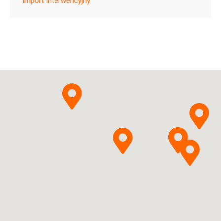
Import Interwencyjny
H05AA05
Ulotka
ChPL
Ascendis Pharma Bone
Pytanie o produkt
Diseases A/S
Palopegteriparatidum