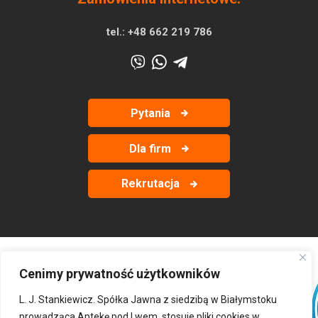
tel.:
+48 662 219 786
Pytania
Dla firm
Rekrutacja
Cenimy prywatność użytkowników
‹
›
L. J. Stankiewicz. Spółka Jawna z siedzibą w Białymstoku
prowadząca Aptekę pod Lwem, stosuje pliki cookies w