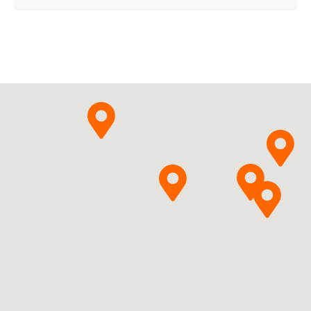
B01AF01
Ulotka
ChPL
Celon Pharma S.A.
Pytanie o produkt
Rivaroxabanum