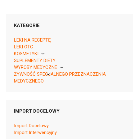
KATEGORIE
LEKI NA RECEPTĘ
LEKI OTC
KOSMETYKI
05909991528508 ¦ Rp ¦ 152531
SUPLEMENTY DIETY
Pierre Fabre
10 kaps.
WYROBY MEDYCZNE
05909991528522 ¦ Rp ¦ 152532
ŻYWNOŚĆ SPECJALNEGO PRZEZNACZENIA
KikGel
10 kaps.
MEDYCZNEGO
05909991528515 ¦ Rp ¦ 152533
Nestle
30 kaps.
Nutricia
05909991528539 ¦ Rp ¦ 152534
30 kaps.
IMPORT DOCELOWY
Import Docelowy
Import Interwencyjny