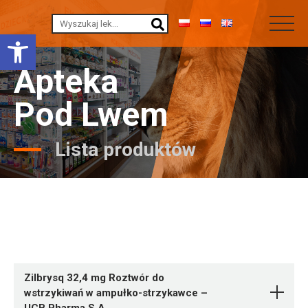
Otwórz pasek narzędzi
Apteka
Pod Lwem
Lista produktów
Zilbrysq 32,4 mg Roztwór do
wstrzykiwań w ampułko-strzykawce –