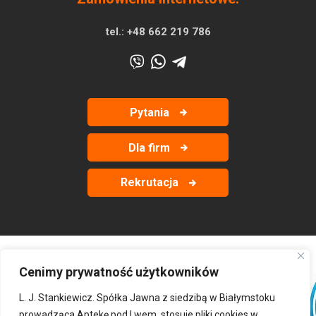
tel.:
+48 662 219 786
Pytania
Dla firm
Rekrutacja
Cenimy prywatność użytkowników
‹
›
L. J. Stankiewicz. Spółka Jawna z siedzibą w Białymstoku
prowadząca Aptekę pod Lwem, stosuje pliki cookies w