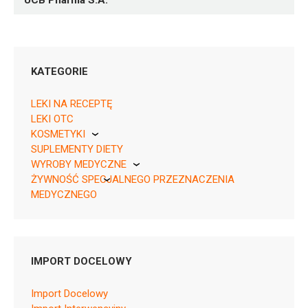
UCB Pharma S.A.
KATEGORIE
LEKI NA RECEPTĘ
LEKI OTC
KOSMETYKI
05413787222292 ¦ Rpz ¦ EU/1/23/1764/005 ¦
SUPLEMENTY DIETY
Pierre Fabre
152789
WYROBY MEDYCZNE
7 amp.-strzyk. 0,81 ml
ŻYWNOŚĆ SPECJALNEGO PRZEZNACZENIA
KikGel
Rpz ¦ EU/1/23/1764/006 ¦ 152790
MEDYCZNEGO
28 amp.-strzyk. 0,81 ml
Nestle
Nutricia
IMPORT DOCELOWY
L04AJ06
Import Docelowy