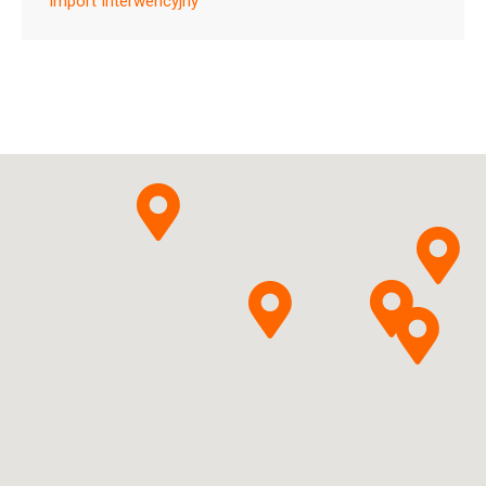
Import Interwencyjny
Ulotka
ChPL
UCB Pharma S.A.
Pytanie o produkt
Zilucoplanum