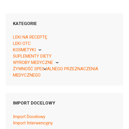
KATEGORIE
LEKI NA RECEPTĘ
LEKI OTC
KOSMETYKI
05909991511395 ¦ Rp ¦ 149531
SUPLEMENTY DIETY
Pierre Fabre
30 tabl.
WYROBY MEDYCZNE
ŻYWNOŚĆ SPECJALNEGO PRZEZNACZENIA
KikGel
MEDYCZNEGO
Nestle
Nutricia
N05BA12
IMPORT DOCELOWY
Ulotka
Import Docelowy
ChPL
Import Interwencyjny