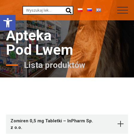
Otwórz pasek narzędzi
Apteka
Pod Lwem
Lista produktów
Zomiren 0,5 mg Tabletki – InPharm Sp.
z o.o.