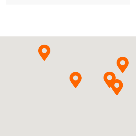
Alprazolamum
InPharm
Pytanie o produkt
Sp. z o.o.