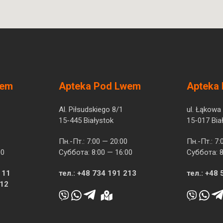
wem
Apteka Pod Lwem
Apteka
Al. Piłsudskiego 8/1
ul. Łąkowa
15-445 Białystok
15-017 Bia
Пн.-Пт.: 7:00 — 20:00
Пн.-Пт.: 7:
00
Суббота: 8:00 — 16:00
Суббота: 8
 11
тел.:
+48 734 191 213
тел.:
+48 
512