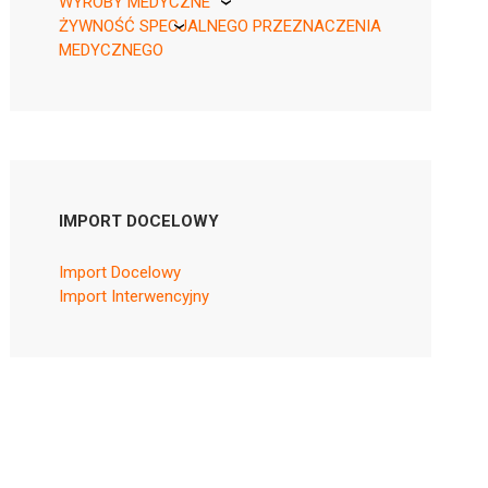
WYROBY MEDYCZNE
ŻYWNOŚĆ SPECJALNEGO PRZEZNACZENIA
KikGel
MEDYCZNEGO
Nestle
Nutricia
IMPORT DOCELOWY
Import Docelowy
Import Interwencyjny