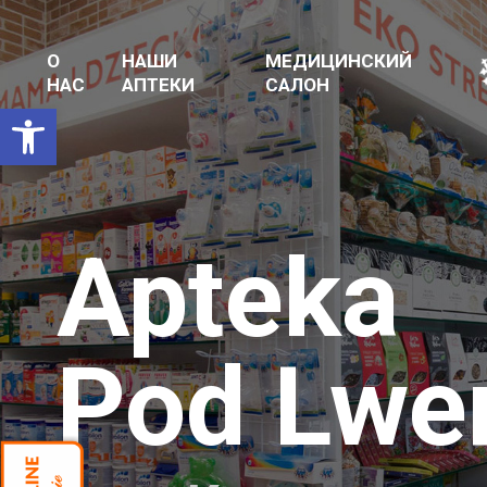
О
НАШИ
МЕДИЦИНСКИЙ
НАС
АПТЕКИ
САЛОН
Открыть панель инструментов
Apteka
Pod Lw