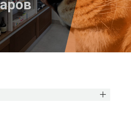
варов
.