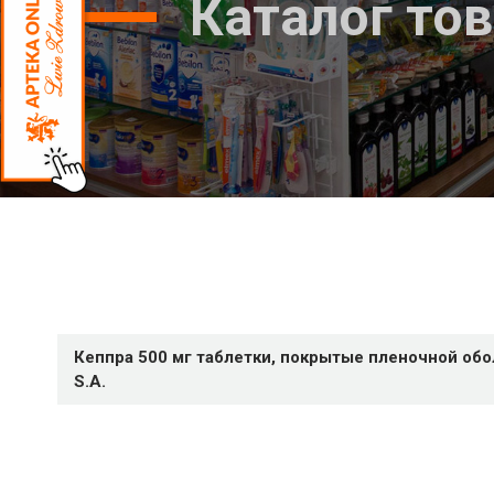
Каталог то
Кеппра 500 мг таблетки, покрытые пленочной об
S.A.