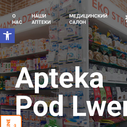
О
НАШИ
МЕДИЦИНСКИЙ
НАС
АПТЕКИ
САЛОН
Открыть панель инструментов
Apteka
Pod Lw