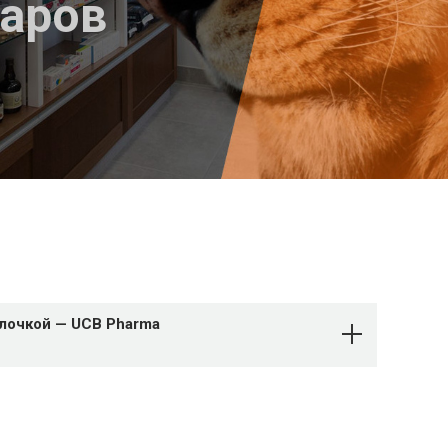
варов
олочкой — UCB Pharma