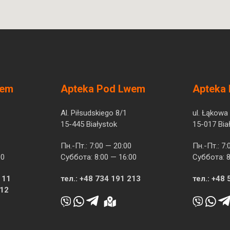
wem
Apteka Pod Lwem
Apteka
Al. Piłsudskiego 8/1
ul. Łąkowa
15-445 Białystok
15-017 Bia
Пн.-Пт.: 7:00 — 20:00
Пн.-Пт.: 7:
00
Суббота: 8:00 — 16:00
Суббота: 8
 11
тел.:
+48 734 191 213
тел.:
+48 
512