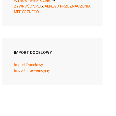
WYROBY MEDYCZNE
ŻYWNOŚĆ SPECJALNEGO PRZEZNACZENIA
KikGel
MEDYCZNEGO
Nestle
Nutricia
IMPORT DOCELOWY
Import Docelowy
Import Interwencyjny