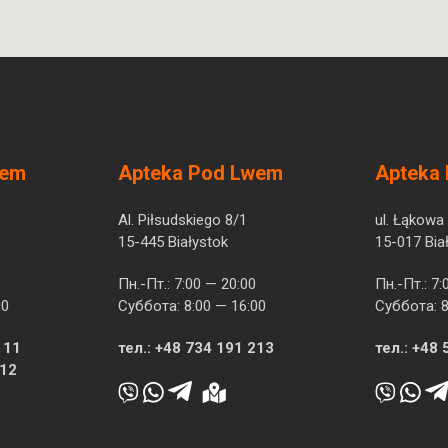
wem
Apteka Pod Lwem
Apteka
Al. Piłsudskiego 8/1
ul. Łąkowa
15-445 Białystok
15-017 Bia
Пн.-Пт.: 7:00 — 20:00
Пн.-Пт.: 7:
00
Суббота: 8:00 — 16:00
Суббота: 8
 11
тел.:
+48 734 191 213
тел.:
+48 
512