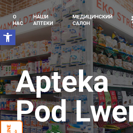
О
НАШИ
МЕДИЦИНСКИЙ
НАС
АПТЕКИ
САЛОН
Открыть панель инструментов
Apteka
Pod Lw