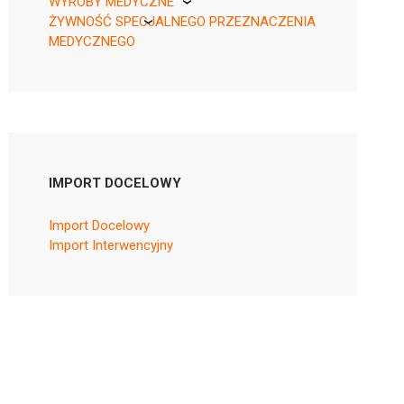
WYROBY MEDYCZNE
ŻYWNOŚĆ SPECJALNEGO PRZEZNACZENIA
KikGel
MEDYCZNEGO
Nestle
Nutricia
IMPORT DOCELOWY
Import Docelowy
Import Interwencyjny