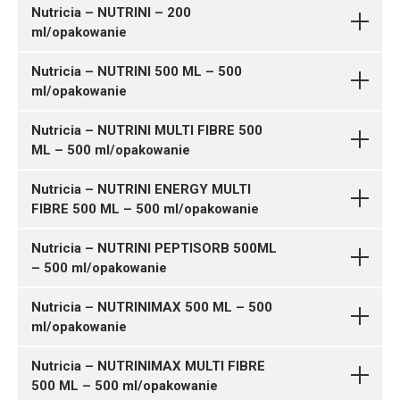
Nutricia – NUTRINI – 200
ml/opakowanie
DIETY DOJELITOWE W
Pytanie o produkt
PŁYNIE
Nutricia
Nutricia – NUTRINI 500 ML – 500
ml/opakowanie
DIETY DOJELITOWE W
Pytanie o produkt
Nutricia – NUTRINI MULTI FIBRE 500
PŁYNIE
Nutricia
ML – 500 ml/opakowanie
DIETY DOJELITOWE W
Pytanie o produkt
Nutricia – NUTRINI ENERGY MULTI
PŁYNIE
Nutricia
FIBRE 500 ML – 500 ml/opakowanie
DIETY DOJELITOWE W
Pytanie o produkt
PŁYNIE
Nutricia
Nutricia – NUTRINI PEPTISORB 500ML
– 500 ml/opakowanie
DIETY DOJELITOWE W
Pytanie o produkt
PŁYNIE
Nutricia
Nutricia – NUTRINIMAX 500 ML – 500
ml/opakowanie
DIETY DOJELITOWE W
Pytanie o produkt
PŁYNIE
Nutricia
Nutricia – NUTRINIMAX MULTI FIBRE
500 ML – 500 ml/opakowanie
DIETY DOJELITOWE W
Pytanie o produkt