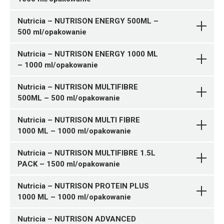
DIETY DOJELITOWE W
Pytanie o produkt
Nutricia – NUTRISON ENERGY 500ML –
PŁYNIE
Nutricia
500 ml/opakowanie
DIETY DOJELITOWE W
Pytanie o produkt
Nutricia – NUTRISON ENERGY 1000 ML
PŁYNIE
Nutricia
– 1000 ml/opakowanie
DIETY DOJELITOWE W
Pytanie o produkt
PŁYNIE
Nutricia
Nutricia – NUTRISON MULTIFIBRE
500ML – 500 ml/opakowanie
DIETY DOJELITOWE W
Pytanie o produkt
PŁYNIE
Nutricia
Nutricia – NUTRISON MULTI FIBRE
1000 ML – 1000 ml/opakowanie
DIETY DOJELITOWE W
Pytanie o produkt
PŁYNIE
Nutricia
Nutricia – NUTRISON MULTIFIBRE 1.5L
PACK – 1500 ml/opakowanie
DIETY DOJELITOWE W
Pytanie o produkt
PŁYNIE
Nutricia
Nutricia – NUTRISON PROTEIN PLUS
1000 ML – 1000 ml/opakowanie
DIETY DOJELITOWE W
Pytanie o produkt
PŁYNIE
Nutricia
Nutricia – NUTRISON ADVANCED