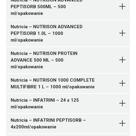
Nutricia – NUTRISON ADVANCED
PEPTISORB 500ML – 500
ml/opakowanie
Nutricia – NUTRISON ADVANCED
PEPTISORB 1.0L – 1000
ml/opakowanie
Nutricia – NUTRISON PROTEIN
ADVANCE 500 ML – 500
ml/opakowanie
Nutricia – NUTRISON 1000 COMPLETE
MULTIFIBRE 1 L – 1000 ml/opakowanie
DIETY DOJELITOWE W
Pytanie o produkt
Nutricia – INFATRINI – 24 x 125
PŁYNIE
Nutricia
ml/opakowanie
Nutricia – INFATRINI PEPTISORB –
DIETY DOJELITOWE W
Pytanie o produkt
4x200ml/opakowanie
PŁYNIE
Nutricia