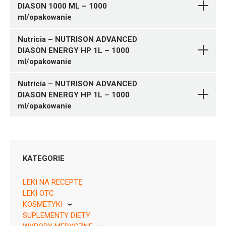
DIASON 1000 ML – 1000
DIETY DOJELITOWE W
Pytanie o produkt
ml/opakowanie
PŁYNIE
Nutricia
Nutricia – NUTRISON ADVANCED
DIETY DOJELITOWE W
Pytanie o produkt
DIASON ENERGY HP 1L – 1000
PŁYNIE
Nutricia
ml/opakowanie
Nutricia – NUTRISON ADVANCED
DIETY DOJELITOWE W
Pytanie o produkt
DIASON ENERGY HP 1L – 1000
PŁYNIE
Nutricia
ml/opakowanie
DIETY DOJELITOWE W
Pytanie o produkt
PŁYNIE
Nutricia
DIETY DOJELITOWE W
Pytanie o produkt
KATEGORIE
PŁYNIE
Nutricia
LEKI NA RECEPTĘ
LEKI OTC
DIETY DOJELITOWE W
Pytanie o produkt
KOSMETYKI
PŁYNIE
Nutricia
SUPLEMENTY DIETY
Pierre Fabre