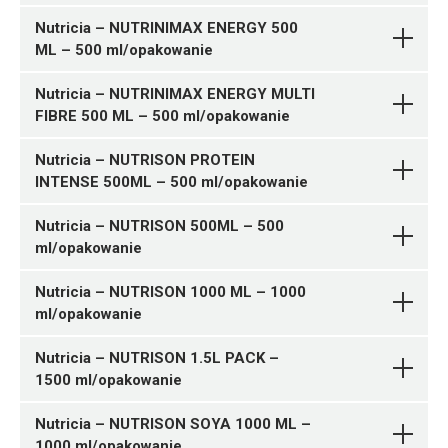
PŁYNIE
Nutricia
Nutricia – NUTRINIMAX ENERGY 500
ML – 500 ml/opakowanie
DIETY DOJELITOWE W
Pytanie o produkt
PŁYNIE
Nutricia
Nutricia – NUTRINIMAX ENERGY MULTI
FIBRE 500 ML – 500 ml/opakowanie
DIETY DOJELITOWE W
Pytanie o produkt
Nutricia – NUTRISON PROTEIN
PŁYNIE
Nutricia
INTENSE 500ML – 500 ml/opakowanie
DIETY DOJELITOWE W
Pytanie o produkt
PŁYNIE
Nutricia
Nutricia – NUTRISON 500ML – 500
ml/opakowanie
DIETY DOJELITOWE W
Pytanie o produkt
PŁYNIE
Nutricia
Nutricia – NUTRISON 1000 ML – 1000
ml/opakowanie
DIETY DOJELITOWE W
Pytanie o produkt
Nutricia – NUTRISON 1.5L PACK –
PŁYNIE
Nutricia
1500 ml/opakowanie
DIETY DOJELITOWE W
Pytanie o produkt
PŁYNIE
Nutricia
Nutricia – NUTRISON SOYA 1000 ML –
1000 ml/opakowanie