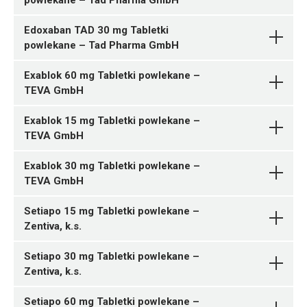
powlekane – Tad Pharma GmbH
Edoxaban TAD 30 mg Tabletki
powlekane – Tad Pharma GmbH
Exablok 60 mg Tabletki powlekane –
TEVA GmbH
03838989771393 ¦ Rp ¦ 160825
30 tabl.
Exablok 15 mg Tabletki powlekane –
03838989771409 ¦ Rp ¦ 160826
TEVA GmbH
56 tabl. w blistrze
03838989771263 ¦ Rp ¦ 160815
03838989771744 ¦ Rp ¦ 160827
10 tabl.
Exablok 30 mg Tabletki powlekane –
84 tabl. w blistrze kalendarzowym
TEVA GmbH
03838989771461 ¦ Rp ¦ 160828
03838989771287 ¦ Rp ¦ 160816
90 tabl.
28 tabl. w blistrze
Setiapo 15 mg Tabletki powlekane –
03838989771430 ¦ Rp ¦ 160829
03838989771751 ¦ Rp ¦ 160817
Zentiva, k.s.
84 tabl. w blistrze
28 tabl. w blistrze kalendarzowym
05909991579739 ¦ Rp ¦ 162757
B01AF03
03838989771737 ¦ Rp ¦ 160830
03838989771294 ¦ Rp ¦ 160818
30 tabl.
Setiapo 30 mg Tabletki powlekane –
56 tabl. w blistrze kalendarzowym
30 tabl.
Zentiva, k.s.
Ulotka
03838989771386 ¦ Rp ¦ 160831
03838989771324 ¦ Rp ¦ 160819
05909991579715 ¦ Rp ¦ 162754
28 tabl. w blistrze
56 tabl. w blistrze
10 tabl.
Setiapo 60 mg Tabletki powlekane –
ChPL