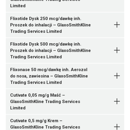
Fluticasoni propionas
Limited
ChPL
Pytanie o produkt
GlaxoSmithKline (Ireland)
05909990851416 ¦ Rp ¦ 17002
Limited
R03BA05
1 poj. 60 dawek
Flixotide Dysk 250 mcg/dawkę inh.
05909990851423 ¦ Rp ¦ 17003
Proszek do inhalacji – GlaxoSmithKline
Ulotka
1 poj. 120 dawek
Trading Services Limited
R01AD08
ChPL
Fluticasoni propionas
05909990851515 ¦ Rp ¦ 17004
Flixotide Dysk 500 mcg/dawkę inh.
Pytanie o produkt
Ulotka
GlaxoSmithKline Trading
1 poj. 60 dawek
Proszek do inhalacji – GlaxoSmithKline
Services Limited
05909990851522 ¦ Rp ¦ 17005
Trading Services Limited
ChPL
1 poj. 120 dawek
R03BA05
Flixonase 50 mcg/dawkę inh. Aerozol
Fluticasoni propionas
05909990851317 ¦ Rp ¦ 16999
do nosa, zawiesina – GlaxoSmithKline
Pytanie o produkt
Ulotka
GlaxoSmithKline (Ireland)
1 poj. 120 dawek
Trading Services Limited
Limited
ChPL
Fluticasoni propionas
Cutivate 0,05 mg/g Maść –
Pytanie o produkt
Teva Pharmaceuticals
R03BA05
05909990484713 ¦ Rp ¦ Skasowane ¦ 15550
GlaxoSmithKline Trading Services
Polska Sp. z o.o.
1 poj. 28 dawek
Limited
Ulotka
05909990484720 ¦ Rp ¦ 60737
R03BA05
1 poj. 60 dawek
Cutivate 0,5 mg/g Krem –
ChPL
Fluticasoni propionas
05909990484812 ¦ Rp ¦ Skasowane ¦ 15551
GlaxoSmithKline Trading Services
Pytanie o produkt
Ulotka
GlaxoSmithKline Trading