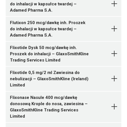
05909991401771 ¦ Rp ¦ 132427
do inhalacji w kapsułce twardej –
ChPL
1 poj. 120 dawek
Adamed Pharma S.A.
Ulotka
05909991402655 ¦ Rp ¦ 132537
Delfarma Sp. z o.o.
R03BA05
2 poj. 120 dawek
05909991401788 ¦ Rp ¦ 132428
Pytanie o produkt
Flutixon 250 mcg/dawkę inh. Proszek
ChPL
Fluticasoni propionas
1 poj. 120 dawek
do inhalacji w kapsułce twardej –
Ulotka
05909991402662 ¦ Rp ¦ 132538
Adamed Pharma S.A.
Fluticasoni propionas
2 poj. 120 dawek
Pytanie o produkt
ChPL
InPharm Sp. z o.o.
Flixotide Dysk 50 mcg/dawkę inh.
05909990484614 ¦ Rp ¦ Skasowane ¦ 15543
Proszek do inhalacji – GlaxoSmithKline
Adamed Pharma S.A.
R03BA05
1 poj. 28 dawek
Pytanie o produkt
Trading Services Limited
Fluticasoni propionas
05909990484621 ¦ Rp ¦ 15544
Ulotka
1 poj. 60 dawek
Flixotide 0,5 mg/2 ml Zawiesina do
Adamed Pharma S.A.
R03BA05
05909990938001 ¦ Rp ¦ 44858
Pytanie o produkt
nebulizacji – GlaxoSmithKline (Ireland)
ChPL
Fluticasoni propionas
120 kaps.
Limited
Ulotka
05909990785858 ¦ Rp ¦ 58762
60 kaps.
Flixonase Nasule 400 mcg/dawkę
ChPL
05909990938025 ¦ Rp ¦ 45162
donosową Krople do nosa, zawiesina –
R03BA05
120 kaps.
GlaxoSmithKline Trading Services
Fluticasoni propionas
05909990785889 ¦ Rp ¦ 58765
Limited
Pytanie o produkt
Ulotka
Glenmark Pharmaceuticals
60 kaps.
s.r.o.
05909990484515 ¦ Rp ¦ Skasowane ¦ 15542