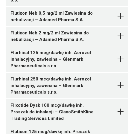
o.o.
Flutixon Neb 0,5 mg/2 ml Zawiesina do
nebulizacji – Adamed Pharma S.A.
Flutixon Neb 2 mg/2 ml Zawiesina do
nebulizacji – Adamed Pharma S.A.
05909991525064 ¦ Rp ¦ 151860
Flurhinal 125 mcg/dawkę inh. Aerozol
1 tuba 15 g
inhalacyjny, zawiesina – Glenmark
Pharmaceuticals s.r.o.
05909991517052 ¦ Rp ¦ 150496
1 op. 15 g
Flurhinal 250 mcg/dawkę inh. Aerozol
inhalacyjny, zawiesina – Glenmark
05906414003062 ¦ Rp ¦ 124802
Pharmaceuticals s.r.o.
D07AC17
10 amp. 2 ml
Flixotide Dysk 100 mcg/dawkę inh.
Ulotka
05906414003079 ¦ Rp ¦ 124803
Proszek do inhalacji – GlaxoSmithKline
D07AC17
10 amp. 2 ml
Trading Services Limited
ChPL
Ulotka
Flutixon 125 mcg/dawkę inh. Proszek
R03BA05