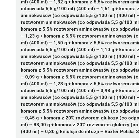
ml) (400 ml) – 1,32 g + komora z 5,5% roztworem am
4 worki 1448 ml z folii Biofine
4 worki 986 ml
1 worek 1477 ml
4 poj. pojedyncze 2000 ml
1 poj. dwukom. 2000 ml (1200 + 800)
1 poj. 2053 ml
Preparat złożony
Vantive Belgium SRL
odpowiada 5,5 g/100 ml) (400 ml) – 1,61 g + komora
05909990754793 ¦ Rp ¦ Skasowane ¦ 57942
05909990694440 ¦ Rp ¦ 49596
05909990694501 ¦ Rp ¦ 49603
05909991077952 ¦ Rp ¦ 23574
05909990466016 ¦ Lz ¦ 14947
05909990216789 ¦ Lz ¦ Skasowane ¦ 26668
aminokwasów (co odpowiada 5,5 g/100 ml) (400 ml) –
4 worki 1448 ml z folii Excel
4 worki 1477 ml
4 worki 1477 ml
1 poj. pojedynczy 2500 ml
1 poj. dwukom. 1000 ml (600 + 400)
1 poj. 2566 ml
05909990465811 ¦ Lz ¦ 14938
roztworem aminokwasów (co odpowiada 5,5 g/100 ml) 
05909990694457 ¦ Rp ¦ 49598
¦ UR/Z/4c/101/24 – 05909990694501
05909991077969 ¦ Rp ¦ 23575
05909990466047 ¦ Lz ¦ 14948
05909990049530 ¦ Lz ¦ 36103
1 poj. dwukom. 1000 ml (600 + 400)
komora z 5,5% roztworem aminokwasów (co odpowiada
4 worki 1970 ml
05909990694556 ¦ Rp ¦ 49605
4 poj. pojedynczy 2500 ml
5 poj. dwukom. 2000 ml (1200 + 800)
1 poj. 1540 ml
05909990465828 ¦ Lz ¦ 14939
05909990056071 ¦ Lz ¦ 36490
Baxter Polska Sp. z o.o.
Preparat złożony
– 1,23 g + komora z 5,5% roztworem aminokwasów (c
05909990694464 ¦ Rp ¦ 49599
1 worek 2463 ml
05909991077976 ¦ Rp ¦ 23576
05909990466030 ¦ Lz ¦ 14949
05909990049547 ¦ Lz ¦ 36104
1 poj. dwukom. 2000 ml (1200 + 800)
6 worków 1000 ml
ml) (400 ml) – 1,50 g + komora z 5,5% roztworem am
3 worki 2463 ml
05909990694563 ¦ Rp ¦ 49607
1 poj. podwójny 1500 ml
5 poj. dwukom. 1000 ml (600 + 400)
1 poj. 2053 ml
05909990465835 ¦ Lz ¦ 14940
05909990056088 ¦ Lz ¦ 36491
odpowiada 5,5 g/100 ml) (400 ml) – 1,10 g + komora
05909991003555 ¦ Rp ¦ 78875
4 worki 1970 ml
05909991077983 ¦ Rp ¦ 23577
05909990216772 ¦ Lz ¦ Skasowane ¦ 45989
5 poj. dwukom. 1000 ml (600 + 400)
4 worki 1500 ml
aminokwasów (co odpowiada 5,5 g/100 ml) (400 ml) –
B05BA10
1 worek 493 ml
05909990694570 ¦ Rp ¦ 49608
5 poj. podwójnych 1500 ml
1 poj. 1026 ml
05909990465842 ¦ Lz ¦ 14941
05909990056095 ¦ Lz ¦ 36495
roztworem aminokwasów (co odpowiada 5,5 g/100 ml) 
05909991003562 ¦ Rp ¦ 78876
3 worki 2463 ml
05909997077901 ¦ Rp ¦ 23579
05909990049523 ¦ Lz ¦ 45993
5 poj. dwukom. 2000 ml (1200 + 800)
4 worki 2000 ml
komora z 5,5% roztworem aminokwasów (co odpowiada
Ulotka
6 worków 493 ml
05909990909841 ¦ Rp ¦ 70172
4 poj. podwójne 2000 ml
1 poj. 1026 ml
05909990056101 ¦ Lz ¦ 36496
– 0,09 g + komora z 5,5% roztworem aminokwasów (c
1 worek 493 ml
05909997077918 ¦ Rp ¦ 23580
05909990905225 ¦ Lz ¦ Skasowane ¦ 45994
2 worki 2500 ml
ml) (400 ml) – 1,28 g + komora z 5,5% roztworem am
ChPL
B05BA10
05909990909858 ¦ Rp ¦ 70173
1 poj. podwójny 2500 ml
1 poj. 1540 ml
odpowiada 5,5 g/100 ml) (400 ml) – 0,98 g + komora
6 worków 493 ml
05909990861880 ¦ Rp ¦ 33451
05909990049554 ¦ Lz ¦ 45995
aminokwasów (co odpowiada 5,5 g/100 ml) (400 ml) –
Ulotka
5 poj. pojedynczych 2000 ml
1 poj. 2566 ml
roztworem aminokwasów (co odpowiada 5,5 g/100 ml) 
B05BA10
05909990861897 ¦ Rp ¦ 44456
komora z 5,5% roztworem aminokwasów (co odpowiada
ChPL
B05BA10
5 poj. pojedynczych 2500 ml
– 0,45 g + komora z 20% roztworem glukozy (co odpo
Ulotka
B05BA10
05909990861903 ¦ Rp ¦ 45246
Fresenius Kabi AB
Preparat złożony
ml) – 88,00 g + komora z 20% roztworem glukozy (co
Ulotka
6 poj. podwójnych 1500 ml
(400 ml) – 0,30 g Emulsja do infuzji – Baxter Polska S
ChPL
Ulotka
B05BA10
05909990861941 ¦ Rp ¦ 46024