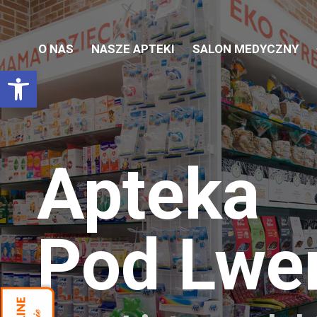
O NAS
NASZE APTEKI
SALON MEDYCZNY
Otwórz pasek narzędzi
Apteka
Pod Lw