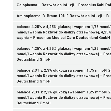
ChPL
B05BA10
5 poj. podwójnych 2000 ml
Geloplasma – Roztwór do infuzji – Fresenius Kabi Pol
ChPL
Ulotka
05909990861958 ¦ Rp ¦ 49271
B. Braun Melsungen AG
Preparat złożony
Ulotka
5 poj. podwójnych 2500 ml
Aminoplasmal B. Braun 10% E Roztwór do infuzji – B
ChPL
05909997077925 ¦ Rp ¦ 70295
ChPL
4 poj. podwójne 2500 ml
B. Braun Melsungen AG
Preparat złożony
balance 4,25% z 4,25% glukozą i wapniem 1,75 mmol/l
05909991077990 ¦ Rp ¦ 70416
Fresenius Kabi AB
Preparat złożony
mmol/l wapnia Roztwór do dializy otrzewnowej, 4,25%
1 poj. podwójny 2000 ml
Baxter Polska Sp. z o.o.
Preparat złożony
wapnia – Fresenius Medical Care Deutschland GmbH
Fresenius Kabi AB
Preparat złożony
balance 4,25% z 4,25% glukozą i wapniem 1,25 mmol/l
Fresenius Kabi AB
Preparat złożony
mmol/l wapnia Roztwór do dializy otrzewnowej – Fre
05909990818372 ¦ Lz ¦ 23384
Deutschland GmbH
20 worków 500 ml
B05D
05909990620685 ¦ Lz ¦ 33847
balance 2,3% z 2,3% glukozą i wapniem 1,75 mmol/l 2
15 worków 500 ml
mmol/l wapnia Roztwór do dializy otrzewnowej – Fre
Ulotka
Deutschland GmbH
05909990619962 ¦ Rp ¦ 33773
ChPL
10 butelek po 250 ml
05909990619337 ¦ Rp ¦ Skasowane ¦ 33706
balance 2,3% z 2,3% glukozą i wapniem 1,25 mmol/l 2
05909990619979 ¦ Rp ¦ 33774
4 worki dwukomorowe 1500 ml
mmol/l wapnia Roztwór do dializy otrzewnowej – Fre
10 butelek po 500 ml
05909990619344 ¦ Rp ¦ Skasowane ¦ 33707
Deutschland GmbH
B05AA
05909990619986 ¦ Rp ¦ 33775
4 worki dwukomorowe 2000 ml