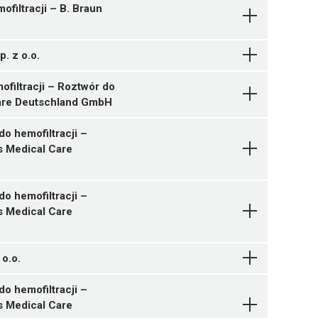
filtracji – B. Braun
Pytanie o produkt
. z o.o.
filtracji – Roztwór do
 Care Deutschland GmbH
Pytanie o produkt
o hemofiltracji –
s Medical Care
o hemofiltracji –
s Medical Care
Pytanie o produkt
 o.o.
o hemofiltracji –
s Medical Care
56 ¦ UR/Z/4c/162/26