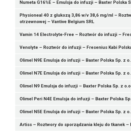
Numeta G16%E – Emulsja do infuzji – Baxter Polska Sp
Physioneal 40 z glukozą 3,86 w/v 38,6 mg/ml – Roztw
otrzewnowej – Vantive Belgium SRL
05909991061456 ¦ Rp ¦ 80779
Vamin 14 Electrolyte-Free – Roztwór do infuzji – Fre
05909991085995 ¦ Rp ¦ 86593
1 butelka 250 ml
05909990902903 ¦ Rp ¦ 69370
12 worków 100 ml
05909991061463 ¦ Rp ¦ 84178
10 butelek 500 ml
Venolyte – Roztwór do infuzji – Fresenius Kabi Polska
05909991086008 ¦ Rp ¦ 86594
1 butelka 500 ml
05909990902934 ¦ Rp ¦ 69372
12 worków 250 ml
05909991061470 ¦ Rp ¦ 84179
20 worków 500 ml
05909990866687 ¦ Rp ¦ 66372
Olimel N9E Emulsja do infuzji – Baxter Polska Sp. z o.
1 butelka 1000 ml
05909990902941 ¦ Rp ¦ 69373
1 saszetka 112 g proszku (saszetka A) ¦ 1 saszetka 1
05909991061487 ¦ Rp ¦ 84180
10 worków 1000 ml
Olimel N7E Emulsja do infuzji – Baxter Polska Sp. z o.
10 butelek 250 ml
05909991078010 ¦ Rp ¦ 23583
05909991061494 ¦ Rp ¦ 84181
1 poj. pojedynczy 1500 ml
Olimel N9 Emulsja do infuzji – Baxter Polska Sp. z o.o
10 butelek 500 ml
05909991078027 ¦ Rp ¦ 23585
B05BA01
05909991061500 ¦ Rp ¦ 84182
5 poj. pojedynczych 1500 ml
Olimel Peri N4E Emulsja do infuzji – Baxter Polska Sp.
A06AD
6 butelek 1000 ml
05909991078034 ¦ Rp ¦ 23586
Ulotka
B05AA06
05909991061531 ¦ Rp ¦ 84183
05909990863396 ¦ Rp ¦ 66085
1 poj. pojedynczy 2000 ml
05909990802074 ¦ Rp ¦ 60246
Olimel N5E Emulsja do infuzji – Baxter Polska Sp. z o.
Ulotka
1 poj. 250 ml
6 worków 500 ml
05909991078041 ¦ Rp ¦ 23587
Lz ¦ Skasowane ¦ 10483
20 worków 500 ml
05909990774951 ¦ Rp ¦ 57467
ChPL
Ulotka
05909991061548 ¦ Rp ¦ 84184
4 poj. pojedyncze 2000 ml
1 op. 1000 ml
05909990802081 ¦ Rp ¦ 60247
6 worków 1000 ml
Artiss – Roztwory do sporządzania kleju do tkanek – B
ChPL
1 poj. 500 ml
05909991078058 ¦ Rp ¦ 23588
05909990300518 ¦ Lz ¦ 47127
10 worków 1000 ml
05909990774968 ¦ Rp ¦ 57468
05909990775293 ¦ Rp ¦ 1475