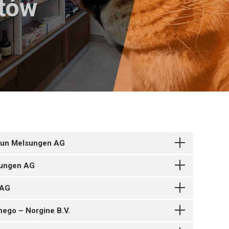
któw
raun Melsungen AG
lsungen AG
 AG
ego – Norgine B.V.