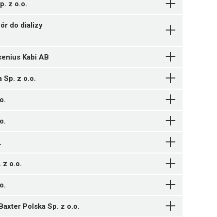
. z o.o.
ór do dializy
senius Kabi AB
 Sp. z o.o.
o.
1 g proszku (saszetka B)
o.
.
 z o.o.
o.
axter Polska Sp. z o.o.