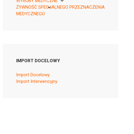
WYROBY MEDYCZNE
ŻYWNOŚĆ SPECJALNEGO PRZEZNACZENIA
KikGel
MEDYCZNEGO
Nestle
Nutricia
IMPORT DOCELOWY
Import Docelowy
Import Interwencyjny