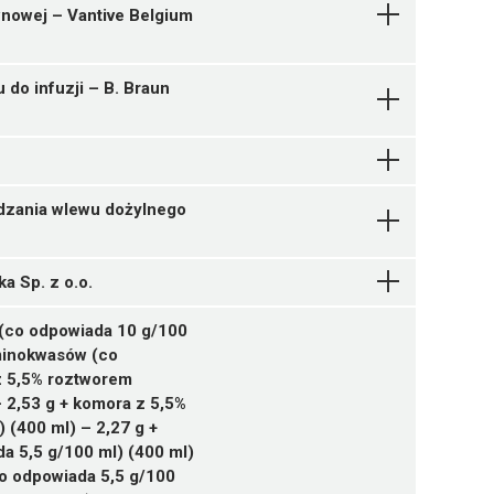
Pytanie o produkt
ewnowej – Vantive Belgium
Pytanie o produkt
Pytanie o produkt
 do infuzji – B. Braun
Pytanie o produkt
Pytanie o produkt
ądzania wlewu dożylnego
Pytanie o produkt
a Sp. z o.o.
(co odpowiada 10 g/100
Pytanie o produkt
Pytanie o produkt
Pytanie o produkt
aminokwasów (co
Pytanie o produkt
 z 5,5% roztworem
 2,53 g + komora z 5,5%
Pytanie o produkt
(400 ml) – 2,27 g +
 5,5 g/100 ml) (400 ml)
o odpowiada 5,5 g/100
Pytanie o produkt