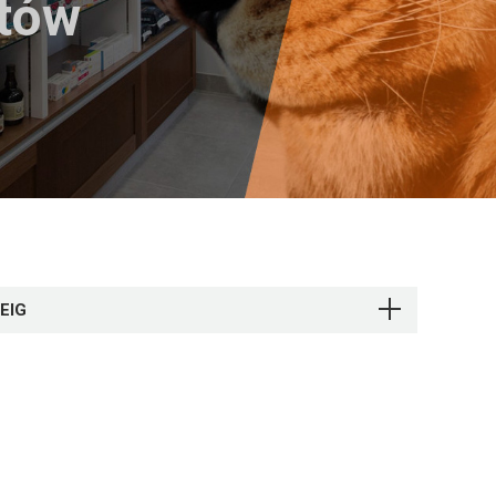
któw
EEIG