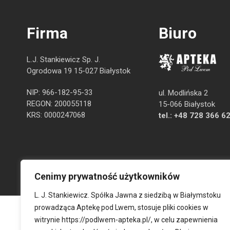
Firma
Biuro
L.J. Stankiewicz Sp. J.
Ogrodowa 19 15-027 Białystok
NIP: 966-182-95-33
ul. Modlińska 2
REGON: 200055118
15-066 Białystok
KRS: 0000247068
tel.:
+48 728 366 6
Cenimy prywatność użytkowników
L. J. Stankiewicz. Spółka Jawna z siedzibą w Białymstoku
prowadząca Aptekę pod Lwem, stosuje pliki cookies w
witrynie
https://podlwem-apteka.pl/
, w celu zapewnienia