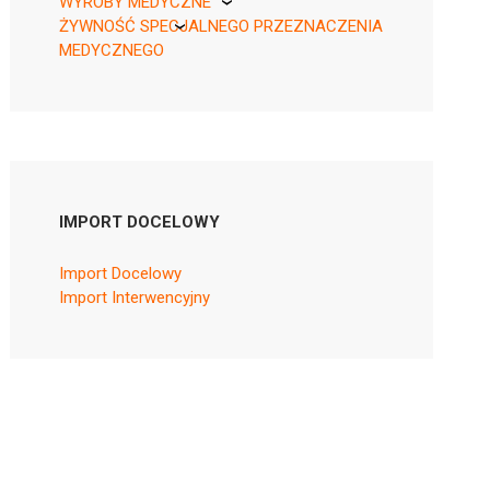
WYROBY MEDYCZNE
ŻYWNOŚĆ SPECJALNEGO PRZEZNACZENIA
KikGel
MEDYCZNEGO
Nestle
Nutricia
IMPORT DOCELOWY
Import Docelowy
Import Interwencyjny