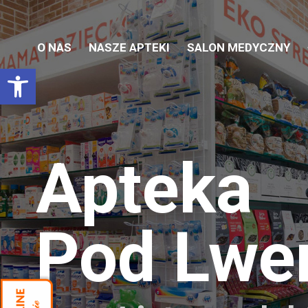
O NAS
NASZE APTEKI
SALON MEDYCZNY
Otwórz pasek narzędzi
Apteka
Pod Lw