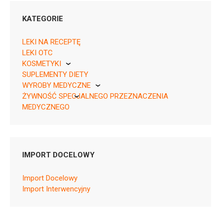
KATEGORIE
LEKI NA RECEPTĘ
LEKI OTC
KOSMETYKI
Rpz ¦ EU/1/21/1569/002 ¦ 143288
SUPLEMENTY DIETY
Pierre Fabre
90 tabl.
WYROBY MEDYCZNE
¦ UR/Z/4b/087/24 – 03400930243640 ¦
ŻYWNOŚĆ SPECJALNEGO PRZEZNACZENIA
KikGel
UR/Z/4b/117/25 – 03400930243640 ¦
MEDYCZNEGO
UR/Z/4b/336/25 – 03400930243640
Nestle
Rpz ¦ EU/1/21/1569/001 ¦ 143289
Nutricia
30 tabl.
IMPORT DOCELOWY
Import Docelowy
Import Interwencyjny
L01EX19
Ulotka