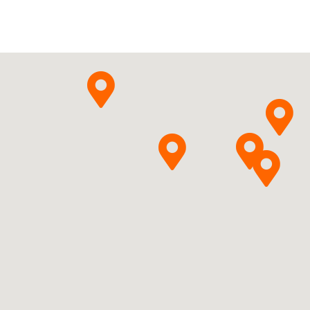
ChPL
Deciphera
Pharmaceuticals
Pytanie o produkt
(Netherlands) B.V.
Ripretinibum