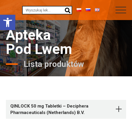
Otwórz pasek narzędzi
Apteka
Pod Lwem
Lista produktów
QINLOCK 50 mg Tabletki – Deciphera
Pharmaceuticals (Netherlands) B.V.