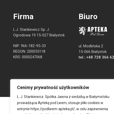
Firma
Biuro
L.J. Stankiewicz Sp. J.
Ogrodowa 19 15-027 Białystok
NIP: 966-182-95-33
ul. Modlińska 2
REGON: 200055118
15-066 Białystok
KRS: 0000247068
tel.:
+48 728 366 6
Cenimy prywatność użytkowników
L. J. Stankiewicz. Spółka Jawna z siedzibą w Białymstoku
prowadząca Aptekę pod Lwem, stosuje pliki cookies w
witrynie
https://podlwem-apteka.pl/
, w celu zapewnienia