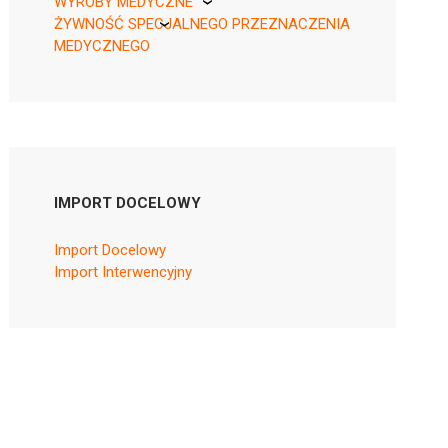
WYROBY MEDYCZNE
ŻYWNOŚĆ SPECJALNEGO PRZEZNACZENIA
KikGel
MEDYCZNEGO
Nestle
Nutricia
IMPORT DOCELOWY
Import Docelowy
Import Interwencyjny