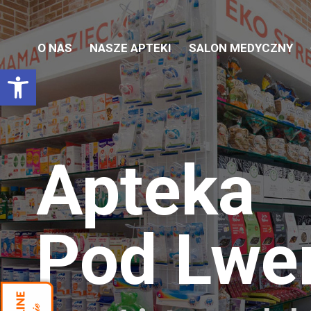
O NAS
NASZE APTEKI
SALON MEDYCZNY
Otwórz pasek narzędzi
Apteka
Pod Lw