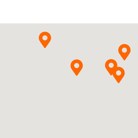
L04AG16
Ulotka
ChPL
Rozanolixizumabum
Pytanie o produkt
UCB Pharma S.A.