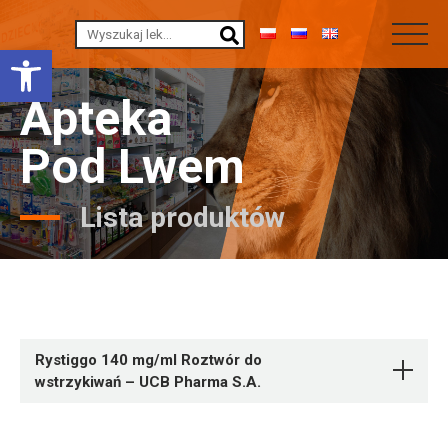
Otwórz pasek narzędzi
Apteka
Pod Lwem
Lista produktów
Rystiggo 140 mg/ml Roztwór do
wstrzykiwań – UCB Pharma S.A.