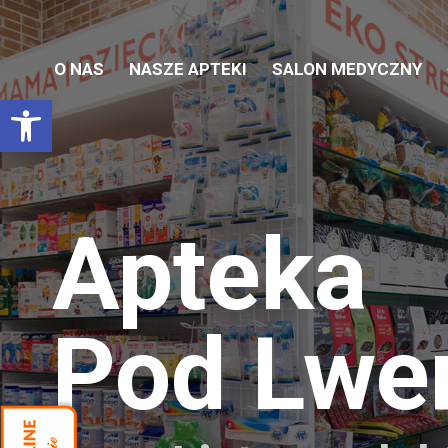
O NAS
NASZE APTEKI
SALON MEDYCZNY
Otwórz pasek narzędzi
Apteka
Pod Lw