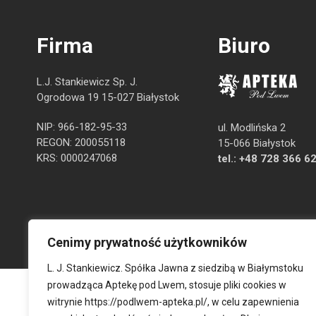
Firma
Biuro
L.J. Stankiewicz Sp. J.
Ogrodowa 19 15-027 Białystok
NIP: 966-182-95-33
ul. Modlińska 2
REGON: 200055118
15-066 Białystok
KRS: 0000247068
tel.:
+48 728 366 6
Cenimy prywatność użytkowników
L. J. Stankiewicz. Spółka Jawna z siedzibą w Białymstoku
prowadząca Aptekę pod Lwem, stosuje pliki cookies w
witrynie
https://podlwem-apteka.pl/
, w celu zapewnienia