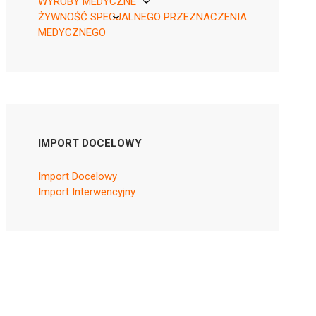
WYROBY MEDYCZNE
ŻYWNOŚĆ SPECJALNEGO PRZEZNACZENIA
KikGel
MEDYCZNEGO
Nestle
Nutricia
IMPORT DOCELOWY
Import Docelowy
Import Interwencyjny