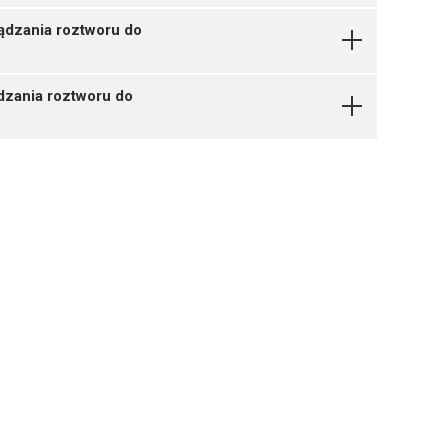
ządzania roztworu do
dzania roztworu do
Pytanie o produkt