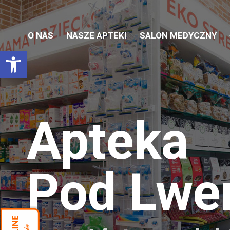
O NAS
NASZE APTEKI
SALON MEDYCZNY
Otwórz pasek narzędzi
Apteka
Pod Lw