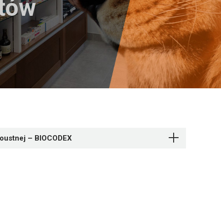
któw
doustnej – BIOCODEX