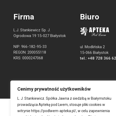
Firma
Biuro
L.J. Stankiewicz Sp. J.
Ogrodowa 19 15-027 Białystok
NIP: 966-182-95-33
ul. Modlińska 2
REGON: 200055118
15-066 Białystok
KRS: 0000247068
tel.:
+48 728 366 6
Cenimy prywatność użytkowników
L. J. Stankiewicz. Spółka Jawna z siedzibą w Białymstoku
prowadząca Aptekę pod Lwem, stosuje pliki cookies w
witrynie
https://podlwem-apteka.pl/
, w celu zapewnienia