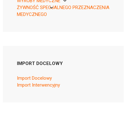
WYROBY MEDYCZNE
ŻYWNOŚĆ SPECJALNEGO PRZEZNACZENIA
KikGel
MEDYCZNEGO
Nestle
Nutricia
IMPORT DOCELOWY
Import Docelowy
Import Interwencyjny