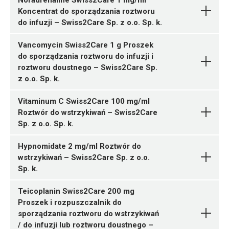
Noradrenaline Swiss2Care 1 mg/ml
Koncentrat do sporządzania roztworu
do infuzji – Swiss2Care Sp. z o.o. Sp. k.
Vancomycin Swiss2Care 1 g Proszek
do sporządzania roztworu do infuzji i
roztworu doustnego – Swiss2Care Sp.
z o.o. Sp. k.
05909991549541 ¦ Rp ¦ 157038
Vitaminum C Swiss2Care 100 mg/ml
5 ampułek 5 ml
Roztwór do wstrzykiwań – Swiss2Care
Sp. z o.o. Sp. k.
05909991523107 ¦ Lz ¦ 151580
10 ampułek 4 ml
Hypnomidate 2 mg/ml Roztwór do
05909991523114 ¦ Lz ¦ 151581
wstrzykiwań – Swiss2Care Sp. z o.o.
10 ampułek 8 ml
Sp. k.
B02AA02
05909991522889 ¦ Lz ¦ 151507
Teicoplanin Swiss2Care 200 mg
Ulotka
1 fiolka
Proszek i rozpuszczalnik do
sporządzania roztworu do wstrzykiwań
ChPL
/ do infuzji lub roztworu doustnego –
C01CA03