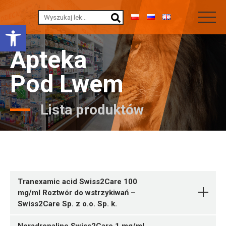
Otwórz pasek narzędzi
Apteka
Pod Lwem
Lista produktów
Tranexamic acid Swiss2Care 100
mg/ml Roztwór do wstrzykiwań –
Swiss2Care Sp. z o.o. Sp. k.