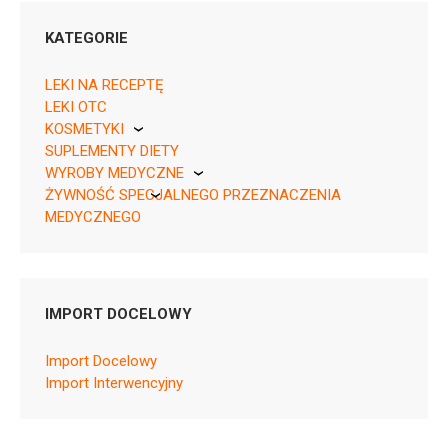
KATEGORIE
LEKI NA RECEPTĘ
LEKI OTC
KOSMETYKI
SUPLEMENTY DIETY
Pierre Fabre
05907734714270 ¦ OTC ¦ 151689
WYROBY MEDYCZNE
1 tuba 100 g
ŻYWNOŚĆ SPECJALNEGO PRZEZNACZENIA
KikGel
05907734714263 ¦ OTC ¦ 151690
MEDYCZNEGO
1 poj. 500 g
Nestle
Nutricia
IMPORT DOCELOWY
D02AE51
Import Docelowy
Import Interwencyjny
Ulotka
ChPL