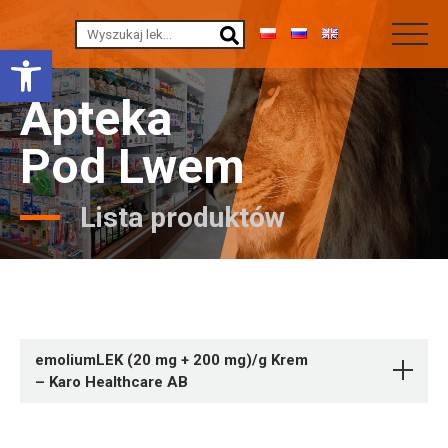
Otwórz pasek narzędzi
Apteka
Pod Lwem
Lista produktów
emoliumLEK (20 mg + 200 mg)/g Krem
– Karo Healthcare AB