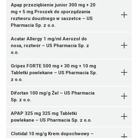
12 pastylek
05903031282399 ¦ OTC ¦ 137165
Apap przeziębienie junior 300 mg + 20
05903031285932 ¦ OTC ¦ 142389
1 butelka 60 dawek
mg + 5 mg Proszek do sporządzania
Levodropropizinum
US
24 pastylki
05903031289688 ¦ OTC ¦ 140540
05909991546236 ¦ OTC ¦ 152725
Pytanie o produkt
roztworu doustnego w saszetce – US
Pharmacia Sp. z o.o.
1 butelka 140 dawek
24 pastylki
Pharmacia Sp. z o.o.
Famotidinum +
R02AA03
05909991546229 ¦ OTC ¦ 152726
Magnesii hydroxidum + Calcii
12 pastylek
05909991385989 ¦ OTC ¦ 129485
Pytanie o produkt
Acatar Allergy 1 mg/ml Aerozol do
Ulotka
carbonas
US Pharmacia Sp.
1 poj. 50 g
nosa, roztwór – US Pharmacia Sp. z
z o.o.
o.o.
ChPL
R02AA03
05909991327156 ¦ OTC ¦ 119917
R01AD09
1 tuba 60 g
Gripex FORTE 500 mg + 30 mg + 10 mg
Ulotka
05907377139829 ¦ OTC ¦ 128654
Tabletki powlekane – US Pharmacia Sp.
Ulotka
R05DA09
1 tuba 100 g
z o.o.
ChPL
M02AA13
05903031289107 ¦ OTC ¦ 129410
ChPL
Ulotka
Alcohol 2,4-
1 tuba 20 g
Difortan 100 mg/g Żel – US Pharmacia
Ulotka
dichlorobenzylicus +
Pytanie o produkt
Sp. z o.o.
ChPL
Amylmetacresolum
US
ChPL
Pharmacia Sp. z o.o.
05903031289404 ¦ OTC ¦ 133659
APAP 325 mg 325 mg Tabletki
Alcohol 2,4-
6 sasz.
powlekane – US Pharmacia Sp. z o.o.
dichlorobenzylicus +
Mometasoni furoas
US
05903031289411 ¦ OTC ¦ 133660
05909991360443 ¦ OTC ¦ 126472
Pytanie o produkt
Pytanie o produkt
Amylmetacresolum
Pharmacia Sp. z o.o.
US
M02AA13
12 sasz.
1 butelka 10 ml
Clotidal 10 mg/g Krem dopochwowy –
Pharmacia Sp. z o.o.
Dextromethorphani