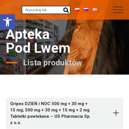
Otwórz pasek narzędzi
Apteka
Pod Lwem
Lista produktów
Gripex DZIEŃ i NOC 500 mg + 30 mg +
15 mg; 500 mg + 30 mg + 15 mg + 2 mg
Tabletki powlekane – US Pharmacia Sp.
z o.o.