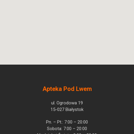
N02BE01
Ulotka
ChPL
Paracetamolum
US
Pytanie o produkt
Pharmacia Sp. z o.o.
Apteka Pod Lwem
ul. Ogrodowa 19
15-027 Białystok
Pn. – Pt.: 7:00 – 20:00
Sobota: 7:00 – 20:00