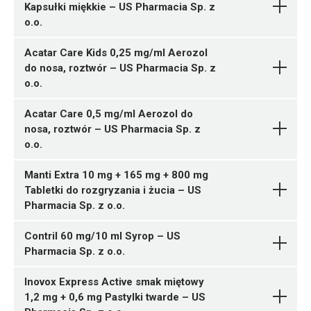
8 tabl.
05903031289350 ¦ OTC ¦ 141665
Kapsułki miękkie – US Pharmacia Sp. z
Ulotka
05909991430924 ¦ OTC ¦ 136495
10 tabl.
05903031289589 ¦ OTC ¦ 140471
o.o.
ChPL
10 tabl.
05903031289336 ¦ OTC ¦ 141666
12 tabl.
ChPL
Pelargonii radicis
05909991430931 ¦ OTC ¦ 136496
6 tabl.
05903031289602 ¦ OTC ¦ 140472
Acatar Care Kids 0,25 mg/ml Aerozol
Pytanie o produkt
extractum siccum
US
12 tabl.
05903031289343 ¦ OTC ¦ 141667
48 tabl.
05903031289565 ¦ OTC ¦ 140466
do nosa, roztwór – US Pharmacia Sp. z
Pharmacia Sp. z o.o.
05909991430948 ¦ OTC ¦ 136497
12 tabl.
05903031289596 ¦ OTC ¦ 140473
50 tabl.
o.o.
16 tabl.
24 tabl.
05903031289572 ¦ OTC ¦ 140467
Racecadotrilum
US
05909991430955 ¦ OTC ¦ 136498
96 tabl.
Pytanie o produkt
Acatar Care 0,5 mg/ml Aerozol do
Pharmacia Sp. z o.o.
Furazidinum
US
20 tabl.
05903031289558 ¦ OTC ¦ 140468
Pytanie o produkt
nosa, roztwór – US Pharmacia Sp. z
Pharmacia Sp. z o.o.
05909991430962 ¦ OTC ¦ 136499
10 tabl.
o.o.
24 tabl.
05903031285833 ¦ OTC ¦ 143773
05903031280838 ¦ OTC ¦ 137993
M01AE51
05909991430979 ¦ OTC ¦ 136500
4 tabl.
1 butelka 100 ml
Manti Extra 10 mg + 165 mg + 800 mg
M01AE01
32 tabl.
05903031286007 ¦ OTC ¦ 143774
Tabletki do rozgryzania i żucia – US
Ulotka
8 tabl.
05903031289275 ¦ OTC ¦ 138402
Pharmacia Sp. z o.o.
Ulotka
05903031285857 ¦ OTC ¦ 143775
10 kaps.
ChPL
6 tabl.
05903031289282 ¦ OTC ¦ 138403
Contril 60 mg/10 ml Syrop – US
ChPL
20 kaps.
05903031289657 ¦ OTC ¦ 139425
Pharmacia Sp. z o.o.
1 butelka 15 ml
M01AE51
Inovox Express Active smak miętowy
Ulotka
1,2 mg + 0,6 mg Pastylki twarde – US
Ulotka
Ibuprofenum +
05903031289640 ¦ OTC ¦ 139424