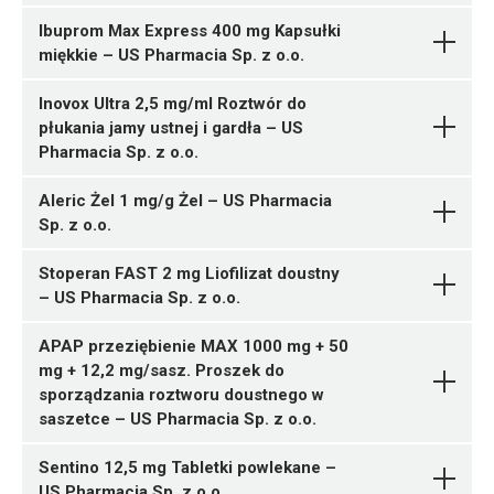
hydrobromidum +
G04BD08
05909990077694 ¦ Rp ¦ 38307
05904569254407 ¦ OTC ¦ 165671
Ibuprom Max Express 400 mg Kapsułki
ChPL
Chlorpheniramini maleas
US
4 tabl.
8 szt.
miękkie – US Pharmacia Sp. z o.o.
Ulotka
Pharmacia Sp. z o.o.
05909990077700 ¦ Rp ¦ Skasowane ¦ 38308
05904569255831 ¦ OTC ¦ 165672
6 tabl. (1 x 6)
16 szt.
Inovox Ultra 2,5 mg/ml Roztwór do
ChPL
Atorvastatinum
US
05909990077724 ¦ Rp ¦ 38309
05904569254421 ¦ OTC ¦ 165673
Pytanie o produkt
płukania jamy ustnej i gardła – US
Pharmacia Sp. z o.o.
6 tabl.
24 szt.
05909991573041 ¦ OTC ¦ Skasowane ¦ 161123
Pharmacia Sp. z o.o.
Fosfomycinum
US
30 kaps.
Pytanie o produkt
Pharmacia Sp. z o.o.
05909991573065 ¦ OTC ¦ Skasowane ¦ 161124
Aleric Żel 1 mg/g Żel – US Pharmacia
60 kaps.
Sp. z o.o.
Solifenacini succinas
05904569255701 ¦ OTC ¦ 163567
Pytanie o produkt
US Pharmacia Sp. z o.o.
90 kaps.
05904569253974 ¦ OTC ¦ 160063
Stoperan FAST 2 mg Liofilizat doustny
N02CC01
R02AX01
05904569255664 ¦ OTC ¦ 166069
8 pastylek
05903031287998 ¦ OTC ¦ 164207
– US Pharmacia Sp. z o.o.
30 kaps.
05904569253998 ¦ OTC ¦ 160064
10 kaps.
Ulotka
Ulotka
05904569255688 ¦ OTC ¦ 166070
24 pastylki
05903031288001 ¦ OTC ¦ 164208
APAP przeziębienie MAX 1000 mg + 50
60 kaps.
05904569253981 ¦ OTC ¦ 160065
20 kaps.
mg + 12,2 mg/sasz. Proszek do
ChPL
ChPL
16 pastylek
05903031288575 ¦ OTC ¦ 164209
05904569251956 ¦ OTC ¦ 154062
sporządzania roztworu doustnego w
30 kaps.
1 butelka 150 ml
saszetce – US Pharmacia Sp. z o.o.
05903031288018 ¦ OTC ¦ 164210
40 kaps.
05903031286724 ¦ OTC ¦ 165071
Sentino 12,5 mg Tabletki powlekane –
1 tuba 30 g
US Pharmacia Sp. z o.o.