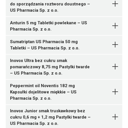
12 tabl. (na dzień) ¦ 4 tabl. (na noc)
05904569250058 ¦ Rp ¦ 150239
30 sasz. 10 mg
do sporządzania roztworu doustnego –
R06AA09
05904569256142 ¦ Rp ¦ 164817
50 tabl.
05903031289831 ¦ Rp ¦ 142038
US Pharmacia Sp. z o.o.
12 tabl. na dzień ¦ 4 tabl. na noc
05904569250010 ¦ Rp ¦ 150240
16 sasz. 10 mg
Ulotka
40 tabl.
05903031289824 ¦ Rp ¦ 142039
05909991457730 ¦ Rp ¦ 140806
Anturin 5 mg Tabletki powlekane – US
10 sasz. 10 mg
7 tabl.
Pharmacia Sp. z o.o.
ChPL
Sumatriptan US Pharmacia 50 mg
05909991422196 ¦ Rp ¦ 135184
Tabletki – US Pharmacia Sp. z o.o.
N02BE51
30 tabl. w blistrze
M03BA53
05909991422202 ¦ Rp ¦ 135185
Inovox Ultra bez cukru smak
Ulotka
Doxylamini
A07XA04
G04BD08
1 butelka 30 tabl.
pomarańczowy 8,75 mg Pastylki twarde
Pytanie o produkt
Ulotka
hydrogenosuccinas
US
05909991421410 ¦ Rp ¦ 135023
– US Pharmacia Sp. z o.o.
ChPL
Ulotka
Ulotka
Pharmacia Sp. z o.o.
1 sasz. 8 g
ChPL
Peppermint oil Noventis 182 mg
ChPL
ChPL
05909991469047 ¦ Rp ¦ 140465
Kapsułki dojelitowe miękkie – US
7 tabl.
Pharmacia Sp. z o.o.
C10AA05
Paracetamolum +
05909990077670 ¦ Rp ¦ 38305
Inovox Junior smak truskawkowy bez
Ulotka
Pseudoephedrini
Paracetamolum +
J01XX01
2 tabl.
cukru 0,6 mg + 1,2 mg Pastylki twarde –
Pytanie o produkt
hydrochloridum +
Methocarbamolum
Racecadotrilum
Solifenacini succinas
US
US
05909990077687 ¦ Rp ¦ Skasowane ¦ 38306
Pytanie o produkt
Pytanie o produkt
US Pharmacia Sp. z o.o.
ChPL
Pytanie o produkt
Ulotka
Dextromethorphani
Pharmacia Sp. z o.o.
Pharmacia Sp. z o.o.
US Pharmacia Sp. z o.o.
4 tabl. (1 x 4)