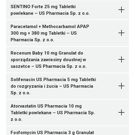
SENTINO Forte 25 mg Tabletki
powlekane – US Pharmacia Sp. z o.o.
Paracetamol + Methocarbamol APAP
300 mg + 380 mg Tabletki – US
Pharmacia Sp. z o.o.
Recenum Baby 10 mg Granulat do
sporządzania zawiesiny doustnej w
saszetce – US Pharmacia Sp. z o.o.
Solifenacin US Pharmacia 5 mg Tabletki
05909991468064 ¦ Rp ¦ 140749
do rozgryzania i żucia – US Pharmacia
7 tabl.
Sp. z o.o.
05909991468057 ¦ Rp ¦ 140750
14 tabl.
Atorvastatin US Pharmacia 10 mg
05903031289985 ¦ Rp ¦ 150237
Tabletki powlekane – US Pharmacia Sp.
30 tabl.
z o.o.
05904569250034 ¦ Rp ¦ 150238
05909991584177 ¦ Rp ¦ Skasowane ¦ 163539
45 tabl.
05903031289848 ¦ Rp ¦ 142037
Fosfomycin US Pharmacia 3 g Granulat