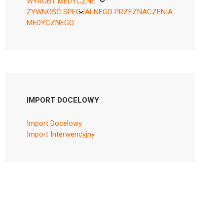
WYROBY MEDYCZNE
ŻYWNOŚĆ SPECJALNEGO PRZEZNACZENIA
KikGel
MEDYCZNEGO
Nestle
Nutricia
IMPORT DOCELOWY
Import Docelowy
Import Interwencyjny