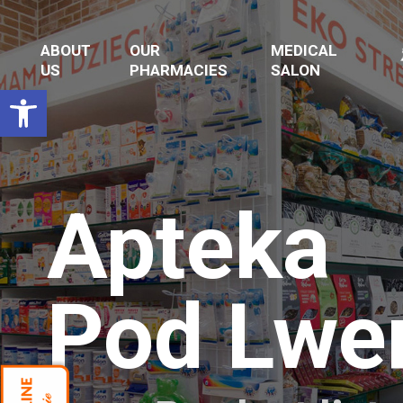
ABOUT
OUR
MEDICAL
US
PHARMACIES
SALON
Open toolbar
Apteka
Pod Lw