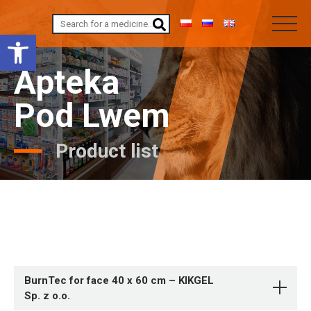
Open toolbar
Apteka
Pod Lwem
Product list
BurnTec for face 40 x 60 cm – KIKGEL
Sp. z o.o.