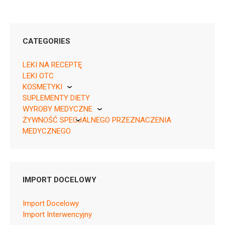
CATEGORIES
LEKI NA RECEPTĘ
LEKI OTC
KOSMETYKI
SUPLEMENTY DIETY
Pierre Fabre
WYROBY MEDYCZNE
ŻYWNOŚĆ SPECJALNEGO PRZEZNACZENIA
KikGel
MEDYCZNEGO
Nestle
Nutricia
Ask about the product
IMPORT DOCELOWY
Import Docelowy
Import Interwencyjny