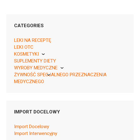
CATEGORIES
25 tabl.,
LEKI NA RECEPTĘ
05909990374038, Rp 50 tabl., 05909990374014, Rp
LEKI OTC
84 tabl., 04013054024355, Rp 100 tabl.,
KOSMETYKI
05909990374021, Rp
SUPLEMENTY DIETY
Pierre Fabre
WYROBY MEDYCZNE
ŻYWNOŚĆ SPECJALNEGO PRZEZNACZENIA
KikGel
MEDYCZNEGO
Nestle
Nutricia
H03AA01
Leaflet
SmPC
IMPORT DOCELOWY
Import Docelowy
Import Interwencyjny