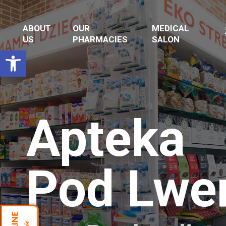
ABOUT
OUR
MEDICAL
US
PHARMACIES
SALON
Open toolbar
Apteka
Pod Lw