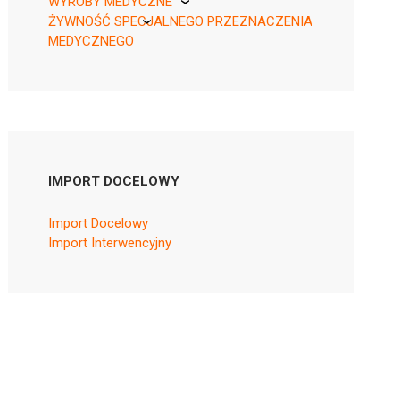
WYROBY MEDYCZNE
ŻYWNOŚĆ SPECJALNEGO PRZEZNACZENIA
KikGel
MEDYCZNEGO
Nestle
Nutricia
IMPORT DOCELOWY
Import Docelowy
Import Interwencyjny