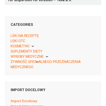
for dispersion for infusion – Teva B.V.
CATEGORIES
1 set of 3 vials,
LEKI NA RECEPTĘ
Rpz, EU/1/00/141/002 2 sets of 3 vials,
LEKI OTC
05909990213559, Rpz
KOSMETYKI
SUPLEMENTY DIETY
Pierre Fabre
WYROBY MEDYCZNE
ŻYWNOŚĆ SPECJALNEGO PRZEZNACZENIA
KikGel
MEDYCZNEGO
Nestle
L01DB01
Leaflet
Nutricia
SmPC
IMPORT DOCELOWY
Import Docelowy