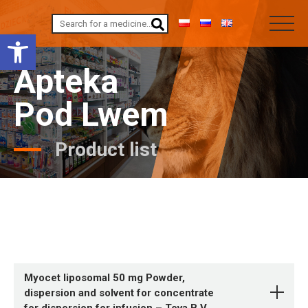
Open toolbar
Apteka
Pod Lwem
Product list
Myocet liposomal 50 mg Powder,
dispersion and solvent for concentrate