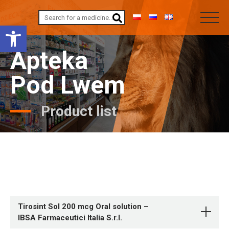
Open toolbar
Apteka
Pod Lwem
Product list
Tirosint Sol 200 mcg Oral solution –
IBSA Farmaceutici Italia S.r.l.