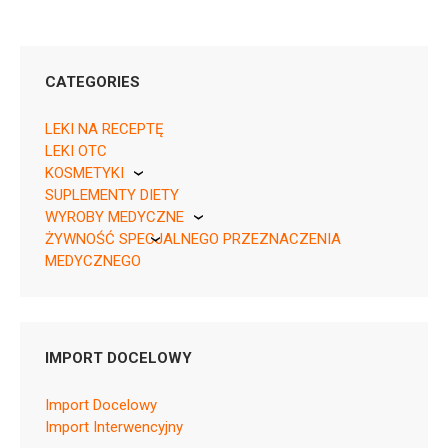
CATEGORIES
30 units ,
LEKI NA RECEPTĘ
08033638953129, Rp 30 poj. 1 ml,
LEKI OTC
05909991421953, Rp, Deleted
KOSMETYKI
SUPLEMENTY DIETY
Pierre Fabre
WYROBY MEDYCZNE
ŻYWNOŚĆ SPECJALNEGO PRZEZNACZENIA
KikGel
MEDYCZNEGO
Nestle
H03AA01
Leaflet
Nutricia
SmPC
IMPORT DOCELOWY
Import Docelowy
Import Interwencyjny
Ask about the product