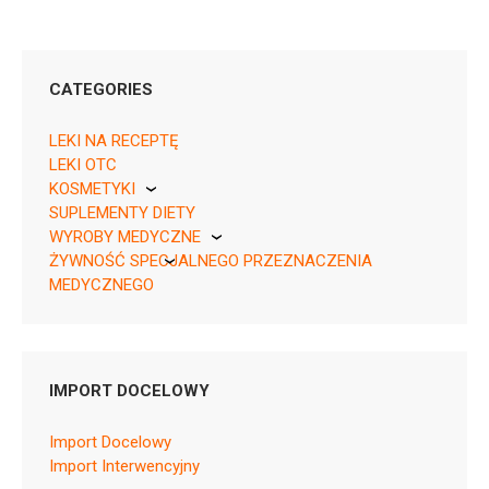
CATEGORIES
30 units ,
LEKI NA RECEPTĘ
08033638953020, Rp 30 subu. 1 ml,
LEKI OTC
05909991421854, Rp, Deleted
KOSMETYKI
SUPLEMENTY DIETY
Pierre Fabre
WYROBY MEDYCZNE
ŻYWNOŚĆ SPECJALNEGO PRZEZNACZENIA
KikGel
MEDYCZNEGO
Nestle
H03AA01
Leaflet
Nutricia
SmPC
IMPORT DOCELOWY
Import Docelowy
Import Interwencyjny
Ask about the product