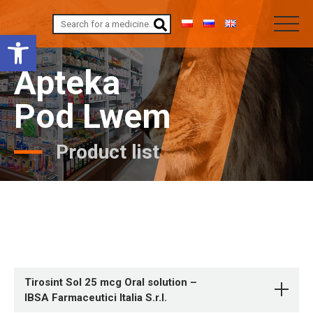
Open toolbar
Apteka
Pod Lwem
Product list
Tirosint Sol 25 mcg Oral solution –
IBSA Farmaceutici Italia S.r.l.