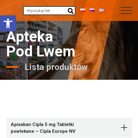
Otwórz pasek narzędzi
Apteka
Pod Lwem
Lista produktów
Apixaban Cipla 5 mg Tabletki
powlekane – Cipla Europe NV