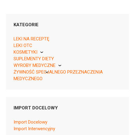
KATEGORIE
LEKI NA RECEPTĘ
LEKI OTC
KOSMETYKI
05909991565176 ¦ Rp ¦ 160468
SUPLEMENTY DIETY
Pierre Fabre
14 tabl.
WYROBY MEDYCZNE
ŻYWNOŚĆ SPECJALNEGO PRZEZNACZENIA
KikGel
MEDYCZNEGO
Nestle
Nutricia
B01AF02
IMPORT DOCELOWY
Ulotka
Import Docelowy
ChPL
Import Interwencyjny