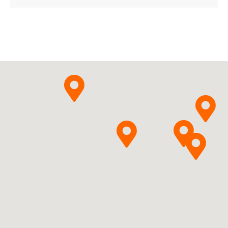
Apixabanum
Cipla
Pytanie o produkt
Europe NV