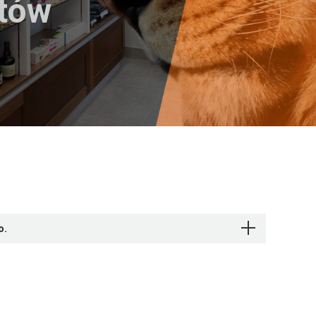
któw
o.