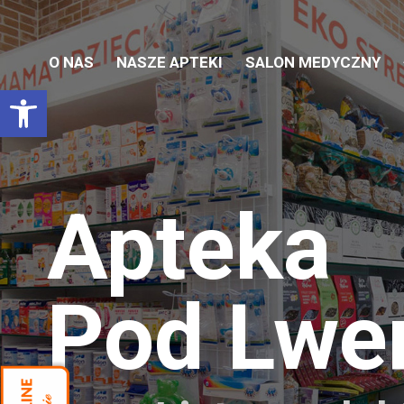
O NAS
NASZE APTEKI
SALON MEDYCZNY
Otwórz pasek narzędzi
Apteka
Pod Lw