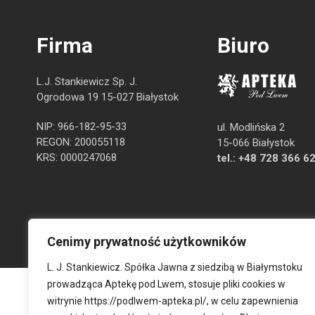
Firma
Biuro
L.J. Stankiewicz Sp. J.
Ogrodowa 19 15-027 Białystok
NIP: 966-182-95-33
ul. Modlińska 2
REGON: 200055118
15-066 Białystok
KRS: 0000247068
tel.:
+48 728 366 6
Cenimy prywatność użytkowników
L. J. Stankiewicz. Spółka Jawna z siedzibą w Białymstoku
prowadząca Aptekę pod Lwem, stosuje pliki cookies w
witrynie
https://podlwem-apteka.pl/
, w celu zapewnienia