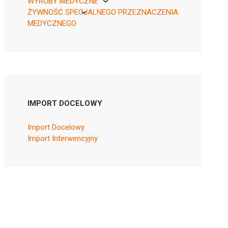
WYROBY MEDYCZNE
ŻYWNOŚĆ SPECJALNEGO PRZEZNACZENIA
KikGel
MEDYCZNEGO
Nestle
Nutricia
IMPORT DOCELOWY
Import Docelowy
Import Interwencyjny