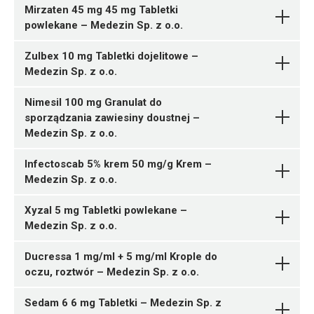
05909991602215 ¦ Rp ¦ 167206
14 tabl.
Mirzaten 45 mg 45 mg Tabletki
56 tabl.
powlekane – Medezin Sp. z o.o.
Medezin Sp. z o.o.
05909991602222 ¦ Rp ¦ 167207
Pytanie o produkt
Ofloxacinum
M01AB05
98 tabl.
05909991601973 ¦ Rp ¦ 167164
Zulbex 10 mg Tabletki dojelitowe –
Ulotka
05909991602239 ¦ Rp ¦ 167208
1 tuba 40 g
Medezin Sp. z o.o.
Ulotka
112 tabl.
05909991601300 ¦ Rp ¦ 167078
ChPL
A07AA11
10 tabl.
Nimesil 100 mg Granulat do
ChPL
05909991601317 ¦ Rp ¦ 167079
sporządzania zawiesiny doustnej –
Ulotka
30 tabl.
05909991601287 ¦ Rp ¦ 167074
Medezin Sp. z o.o.
10 kaps.
ChPL
D06BA02
05909991601294 ¦ Rp ¦ 167075
Infectoscab 5% krem 50 mg/g Krem –
Medezin Sp. z o.o.
30 kaps.
Medezin Sp. z o.o.
Pytanie o produkt
Ulotka
Perindoprilum argininum +
Diclofenacum natricum
05909991601560 ¦ Rp ¦ 167113
Pytanie o produkt
Ulotka
Indapamidum + Amlodipinum
Medezin Sp. z o.o.
30 tabl.
Xyzal 5 mg Tabletki powlekane –
ChPL
M03BX02
05909991601577 ¦ Rp ¦ 167114
Medezin Sp. z o.o.
ChPL
Medezin Sp. z o.o.
60 tabl.
05909991600884 ¦ Rp ¦ 167007
Pytanie o produkt
Ulotka
Rifaximinum
05909991601584 ¦ Rp ¦ 167115
14 tabl.
Ducressa 1 mg/ml + 5 mg/ml Krople do
R07AX
90 tabl.
05909991600891 ¦ Rp ¦ 167008
oczu, roztwór – Medezin Sp. z o.o.
ChPL
28 tabl.
05909991599911 ¦ Rp ¦ 166889
Ulotka
Medezin Sp. z o.o.
05909991600914 ¦ Rp ¦ 167010
9 sasz. 2 g
Pytanie o produkt
Sedam 6 6 mg Tabletki – Medezin Sp. z
Sulfathiazolum argentum
Ivabradinum
Medezin
56 tabl.
05909991599928 ¦ Rp ¦ 166890
Pytanie o produkt