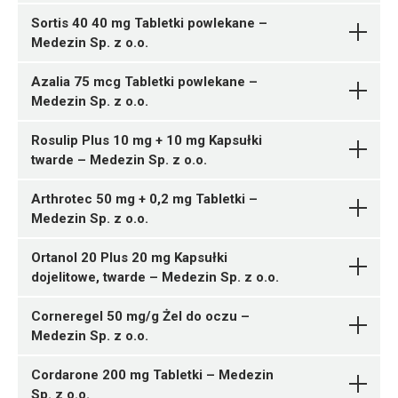
Medezin Sp. z o.o.
Bromazepamum
05909991528157 ¦ Rp ¦ 152616
Pytanie o produkt
Pytanie o produkt
Sortis 40 40 mg Tabletki powlekane –
ChPL
Produkt immunostymulujący
Medezin Sp. z o.o.
21 kaps.
05909991527969 ¦ Rp ¦ 152570
Medezin Sp. z o.o.
05909991528164 ¦ Rp ¦ 152617
30 tabl.
C10AA07
45 kaps.
05909991527976 ¦ Rp ¦ 152571
Azalia 75 mcg Tabletki powlekane –
05909991528171 ¦ Rp ¦ 152618
60 tabl.
Medezin Sp. z o.o.
Ulotka
A11DB
90 kaps.
05909991527785 ¦ Rp ¦ 152431
Desogestrelum +
30 tabl.
Rosulip Plus 10 mg + 10 mg Kapsułki
ChPL
Pytanie o produkt
Ulotka
Ethinylestradiolum
Medezin
twarde – Medezin Sp. z o.o.
Sp. z o.o.
ChPL
Arthrotec 50 mg + 0,2 mg Tabletki –
B01AC23
Medezin Sp. z o.o.
G03DA04
05909991527495 ¦ Rp ¦ 152277
05909991527488 ¦ Rp ¦ 152270
Ulotka
Medezin Sp. z o.o.
C09AA04
1 butelka 3 ml
30 tabl.
Pytanie o produkt
Ortanol 20 Plus 20 mg Kapsułki
Ulotka
Rosuvastatinum
dojelitowe, twarde – Medezin Sp. z o.o.
ChPL
Ulotka
Medezin Sp. z o.o.
05909991527280 ¦ Rp ¦ 152213
ChPL
Thiamini hydrochloridum
28 tabl.
Corneregel 50 mg/g Żel do oczu –
ChPL
Pytanie o produkt
(vitaminum B1) + Pyridoxini
05909991527297 ¦ Rp ¦ 152214
Medezin Sp. z o.o.
hydrochloridum (Vitaminum
84 tabl.
B6) + Cyanocobalaminum
S01CA01
C10AA05
05909991526474 ¦ Rp ¦ 152109
Cordarone 200 mg Tabletki – Medezin
Cilostazolum
Medezin
30 kaps.
Pytanie o produkt
Sp. z o.o.
Sp. z o.o.
Medezin Sp. z o.o.