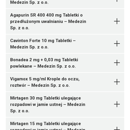
Medezin Sp. z o.o.
05909991538118 ¦ Rp ¦ 154354
N07CA01
100 tabl.
Agapurin SR 400 400 mg Tabletki o
05909991538125 ¦ Rp ¦ 154355
przedłużonym uwalnianiu – Medezin
Ulotka
50 tabl.
05909991538026 ¦ Rp ¦ 154315
Sp. z o.o.
Ferrosi sulfas + Acidum
Lynestrenolum
1 tuba 15 g
Pytanie o produkt
Pytanie o produkt
ChPL
folicum
Medezin Sp. z o.o.
Medezin Sp. z o.o.
C09BX02
Cavinton Forte 10 mg Tabletki –
05909991537647 ¦ Rp ¦ 154235
05909991537586 ¦ Rp ¦ 154229
Medezin Sp. z o.o.
Ulotka
1 tuba 15 mg
2 tabl.
05909991537593 ¦ Rp ¦ 154230
Bonadea 2 mg + 0,03 mg Tabletki
ChPL
R06AX26
8 tabl.
05909991537531 ¦ Rp ¦ 154224
powlekane – Medezin Sp. z o.o.
Betahistini
D07CC01
56 tabl.
Pytanie o produkt
Ulotka
dihydrochloridum
Medezin
05909991537548 ¦ Rp ¦ 154225
Vigamox 5 mg/ml Krople do oczu,
Ulotka
Sp. z o.o.
14 tabl.
roztwór – Medezin Sp. z o.o.
ChPL
D07CC01
05909991537555 ¦ Rp ¦ 154226
05909991536251 ¦ Rp ¦ 153888
ChPL
Bisoprololi fumaras +
28 tabl.
20 tabl.
Mirtagen 30 mg Tabletki ulegające
Pytanie o produkt
Ulotka
Perindoprilum argininum
G02CB03
05909991536268 ¦ Rp ¦ 153889
rozpadowi w jamie ustnej – Medezin
Medezin Sp. z o.o.
50 tabl.
05909991535773 ¦ Rp ¦ 153836
Sp. z o.o.
ChPL
Ulotka
05909991536275 ¦ Rp ¦ 153890
30 tabl.
Fexofenadini
100 tabl.
05909991535780 ¦ Rp ¦ 153837
Mirtagen 15 mg Tabletki ulegające
ChPL
Pytanie o produkt
hydrochloridum
Betamethasoni
Medezin
90 tabl.