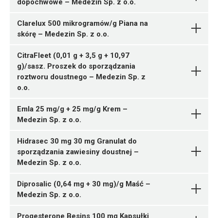
dopochwowe – Medezin Sp. z o.o.
Ulotka
folicum
Medezin Sp. z o.o.
Medezin Sp. z o.o.
1 tuba 30 g
N06AX12
Clarelux 500 mikrogramów/g Piana na
ChPL
05909991564124 ¦ Rp ¦ 160167
skórę – Medezin Sp. z o.o.
Ulotka
Isoconazoli nitras +
C10AA05
30 tabl.
Pytanie o produkt
Diflucortoloni valeras
CitraFleet (0,01 g + 3,5 g + 10,97
ChPL
Ulotka
Medezin Sp. z o.o.
g)/sasz. Proszek do sporządzania
D07AC13
05909991564100 ¦ Rp ¦ 160165
roztworu doustnego – Medezin Sp. z
ChPL
Bisoprololi fumaras
14 tabl.
Pytanie o produkt
o.o.
Ulotka
Medezin Sp. z o.o.
05909991564117 ¦ Rp ¦ 160166
C07AB07
28 tabl.
05909991729653 ¦ Rp ¦ 160067
Emla 25 mg/g + 25 mg/g Krem –
ChPL
Bupropioni
6 tabl.
Medezin Sp. z o.o.
Pytanie o produkt
Ulotka
hydrochloridum
Medezin
Sp. z o.o.
Atorvastatinum
Pytanie o produkt
Hidrasec 30 mg 30 mg Granulat do
ChPL
Medezin Sp. z o.o.
05909991729639 ¦ Rp ¦ 160040
sporządzania zawiesiny doustnej –
1 pojemnik 100 g
Medezin Sp. z o.o.
Medezin Sp. z o.o.
R03DC03
Pytanie o produkt
Mometasoni furoas
G01AF02
Diprosalic (0,64 mg + 30 mg)/g Maść –
Ulotka
Medezin Sp. z o.o.
Ulotka
Bisoprololi fumaras
Pytanie o produkt
ChPL
Medezin Sp. z o.o.
05909991563028 ¦ Rp ¦ 159926
Progesterone Besins 100 mg Kapsułki
ChPL