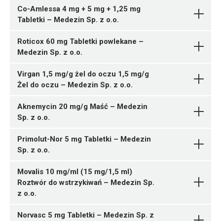
N06AB04
Co-Amlessa 4 mg + 5 mg + 1,25 mg
ChPL
ChPL
05909991589493 ¦ Rp ¦ 164907
Tabletki – Medezin Sp. z o.o.
Ulotka
Medezin Sp. z o.o.
1 system
05909991588007 ¦ Rp ¦ 164579
Pytanie o produkt
Metoprololi succinas
05909991589509 ¦ Rp ¦ 164908
28 tabl.
Roticox 60 mg Tabletki powlekane –
ChPL
3 systemy
05909991588014 ¦ Rp ¦ 164580
Medezin Sp. z o.o.
C07AB02
30 tabl.
05909991587543 ¦ Rp ¦ 164395
Medezin Sp. z o.o.
Medezin Sp. z o.o.
05909991588021 ¦ Rp ¦ 164581
30 kaps.
Pytanie o produkt
Virgan 1,5 mg/g żel do oczu 1,5 mg/g
Pytanie o produkt
Ulotka
Tramadoli hydrochloridum +
Metoprololi succinas
56 tabl.
Żel do oczu – Medezin Sp. z o.o.
Dexketoprofenum
05909991588038 ¦ Rp ¦ 164582
05909991587482 ¦ Rp ¦ 164389
ChPL
Citalopramum
Medezin
60 tabl.
25 tabl.
Pytanie o produkt
Aknemycin 20 mg/g Maść – Medezin
Sp. z o.o.
G02BB01
05909991587499 ¦ Rp ¦ 164390
Sp. z o.o.
30 tabl.
Ulotka
D10BA01
05909991587505 ¦ Rp ¦ 164391
Primolut-Nor 5 mg Tabletki – Medezin
50 tabl.
05909991587390 ¦ Rp ¦ 164349
Sp. z o.o.
ChPL
Ulotka
Medezin Sp. z o.o.
05909991587512 ¦ Rp ¦ 164392
10 tabl.
05909991587222 ¦ Rp ¦ 164327
Pytanie o produkt
Metoprololi succinas
N06AB10
60 tabl.
05909991587406 ¦ Rp ¦ 164350
7 tabl.
Movalis 10 mg/ml (15 mg/1,5 ml)
ChPL
05909991587529 ¦ Rp ¦ 164393
20 tabl.
05909991587239 ¦ Rp ¦ 164328
Roztwór do wstrzykiwań – Medezin Sp.
Ulotka
90 tabl.
05909991587413 ¦ Rp ¦ 164355
14 tabl.
05909991587178 ¦ Rp ¦ 164310
z o.o.
05909991587536 ¦ Rp ¦ 164394
30 tabl.
05909991587246 ¦ Rp ¦ 164329
1 tuba 5 g
ChPL
Etonogestrelum +
100 tabl.
05909991587420 ¦ Rp ¦ 164356
28 tabl.
Norvasc 5 mg Tabletki – Medezin Sp. z
Pytanie o produkt
Ethinylestradiolum
Medezin