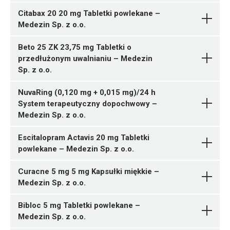
Indapamidum + Amlodipinum
05909991594831 ¦ Rp ¦ 165896
Citabax 20 20 mg Tabletki powlekane –
ChPL
Ulotka
Medezin Sp. z o.o.
60 tabl.
Pytanie o produkt
Medezin Sp. z o.o.
Metoprololi succinas
Betahistini
05909991594848 ¦ Rp ¦ 165897
ChPL
Pytanie o produkt
dihydrochloridum
Medezin
10 tabl.
Beto 25 ZK 23,75 mg Tabletki o
Sp. z o.o.
05909991594855 ¦ Rp ¦ 165898
05909991594800 ¦ Rp ¦ 165893
przedłużonym uwalnianiu – Medezin
M01AX25
20 tabl.
30 tabl.
Sp. z o.o.
Albendazolum
05909991594862 ¦ Rp ¦ 165899
05909991594817 ¦ Rp ¦ 165894
Pytanie o produkt
Ulotka
Medezin Sp. z o.o.
C07AB02
30 tabl.
60 tabl.
NuvaRing (0,120 mg + 0,015 mg)/24 h
Ferrosi sulfas
Medezin
05909991594879 ¦ Rp ¦ 165900
05909991594787 ¦ Rp ¦ 165891
Pytanie o produkt
System terapeutyczny dopochwowy –
ChPL
Ulotka
Sp. z o.o.
50 tabl.
30 tabl.
Medezin Sp. z o.o.
05909991594886 ¦ Rp ¦ 165901
05909991594794 ¦ Rp ¦ 165892
ChPL
100 tabl.
60 tabl.
05909991594749 ¦ Rp ¦ 165887
Escitalopram Actavis 20 mg Tabletki
30 tabl.
powlekane – Medezin Sp. z o.o.
C07AB02
05909991594756 ¦ Rp ¦ 165888
Chondroitini natrii
60 tabl.
Pytanie o produkt
Curacne 5 mg 5 mg Kapsułki miękkie –
Ulotka
sulfas
Medezin Sp. z o.o.
Medezin Sp. z o.o.
Medezin Sp. z o.o.
05909991594121 ¦ Rp ¦ 165731
Pytanie o produkt
ChPL
Metoprololi succinas
N02AJ14
C07AB02
30 tabl.
Bibloc 5 mg Tabletki powlekane –
05909991594138 ¦ Rp ¦ 165732
Medezin Sp. z o.o.
Ulotka
Ulotka
60 tabl.