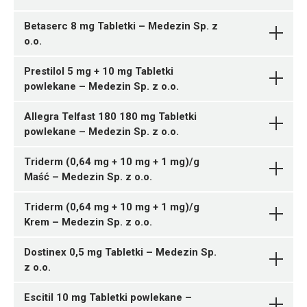
05909991549145 ¦ Rp ¦ 156847
126 tabl.
Betaserc 8 mg Tabletki – Medezin Sp. z
05909991548124 ¦ Rp ¦ 156619
o.o.
Isoconazoli nitras +
30 tabl.
Pytanie o produkt
Diflucortoloni valeras
G03AA15
Prestilol 5 mg + 10 mg Tabletki
Medezin Sp. z o.o.
Medezin Sp. z o.o.
N05BA08
Pytanie o produkt
powlekane – Medezin Sp. z o.o.
Ulotka
Methyldopum
Ulotka
G03AA16
05909991546779 ¦ Rp ¦ 156558
Allegra Telfast 180 180 mg Tabletki
ChPL
100 tabl.
powlekane – Medezin Sp. z o.o.
ChPL
Ulotka
C07AB02
05909991546786 ¦ Rp ¦ 156559
05909991543822 ¦ Rp ¦ 156503
30 tabl.
30 tabl.
Triderm (0,64 mg + 10 mg + 1 mg)/g
ChPL
Ulotka
Maść – Medezin Sp. z o.o.
ChPL
Ethinylestradiolum +
05909991539320 ¦ Rp ¦ 154519
Triderm (0,64 mg + 10 mg + 1 mg)/g
Pytanie o produkt
Chlormadinoni acetas
Bromazepamum
30 tabl.
Pytanie o produkt
Krem – Medezin Sp. z o.o.
Medezin Sp. z o.o.
Medezin Sp. z o.o.
05909991539337 ¦ Rp ¦ 154520
Ethinylestradiolum +
B03AD03
G03DC03
100 tabl.
Dostinex 0,5 mg Tabletki – Medezin Sp.
Pytanie o produkt
Dienogestum
Medezin Sp. z
05909991538392 ¦ Rp ¦ 154413
z o.o.
Ulotka
Ulotka
o.o.
Medezin Sp. z o.o.
90 tabl.
Pytanie o produkt
Metoprololi succinas
05909991538408 ¦ Rp ¦ 154414
05909991538101 ¦ Rp ¦ 154353
Escitil 10 mg Tabletki powlekane –
ChPL
ChPL
30 tabl.
20 tabl.