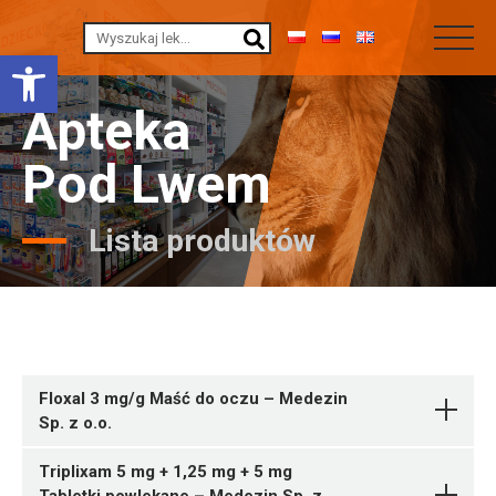
Otwórz pasek narzędzi
Apteka
Pod Lwem
Lista produktów
Floxal 3 mg/g Maść do oczu – Medezin
Sp. z o.o.
Triplixam 5 mg + 1,25 mg + 5 mg