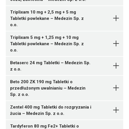
ChPL
ChPL
N06AB10
05909991599225 ¦ Rp ¦ 166715
Triplixam 10 mg + 2,5 mg + 5 mg
30 tabl.
Tabletki powlekane – Medezin Sp. z
Ulotka
Dexamethasonum +
05909991599249 ¦ Rp ¦ 166716
o.o.
Pytanie o produkt
Levofloxacinum
Medezin
G03AC09
90 tabl.
05909991599119 ¦ Rp ¦ 166687
ChPL
Sp. z o.o.
Bromazepamum
05909991599232 ¦ Rp ¦ 166717
30 tabl.
Pytanie o produkt
Triplixam 5 mg + 1,25 mg + 10 mg
Ulotka
Medezin Sp. z o.o.
Levocetirizini
60 tabl.
Tabletki powlekane – Medezin Sp. z
Pytanie o produkt
dihydrochloridum
Medezin
05909991597306 ¦ Rp ¦ 166337
o.o.
ChPL
Sp. z o.o.
20 tabl.
05909991597313 ¦ Rp ¦ 166338
Betaserc 24 mg Tabletki – Medezin Sp.
Escitalopramum
40 tabl.
05909991597009 ¦ Rp ¦ 166298
Pytanie o produkt
z o.o.
Medezin Sp. z o.o.
C09BA04
1 butelka 5 ml
C09BX01
Beto 200 ZK 190 mg Tabletki o
Ulotka
Desogestrelum
Pytanie o produkt
przedłużonym uwalnianiu – Medezin
Ulotka
Medezin Sp. z o.o.
Sp. z o.o.
ChPL
05909991596972 ¦ Rp ¦ 166294
ChPL
C08DA01
30 tabl.
Zentel 400 mg Tabletki do rozgryzania i
S01CA01
05909991596989 ¦ Rp ¦ 166295
żucia – Medezin Sp. z o.o.
Ulotka
60 tabl.
Ulotka
05909991596996 ¦ Rp ¦ 166296
05909991597030 ¦ Rp ¦ 166301
Tardyferon 80 mg Fe2+ Tabletki o
ChPL
Medezin Sp. z o.o.