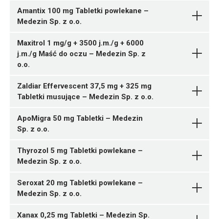
Piracetamum
30 tabl.
Amantix 100 mg Tabletki powlekane –
ChPL
05909991578206 ¦ Rp ¦ 162531
Medezin Sp. z o.o.
Cefadroxilum
Medezin
S01CA01
60 tabl.
05909991576530 ¦ Rp ¦ 162299
Pytanie o produkt
Sp. z o.o.
28 tabl.
Maxitrol 1 mg/g + 3500 j.m./g + 6000
Ulotka
j.m./g Maść do oczu – Medezin Sp. z
N05BA12
o.o.
ChPL
Medezin Sp. z o.o.
05909991576363 ¦ Rp ¦ 162246
Pytanie o produkt
Ulotka
Theophyllinum
30 tabl.
Zaldiar Effervescent 37,5 mg + 325 mg
N05BA12
05909991576370 ¦ Rp ¦ 162247
05909991576486 ¦ Rp ¦ 162276
Tabletki musujące – Medezin Sp. z o.o.
ChPL
L02BB03
60 tabl.
30 tabl.
Ulotka
05909991576516 ¦ Rp ¦ 162289
ApoMigra 50 mg Tabletki – Medezin
Ulotka
Gentamicini sulfas +
60 tabl.
05909991576264 ¦ Rp ¦ 162216
Sp. z o.o.
ChPL
Dexamethasoni natrii
05909991576523 ¦ Rp ¦ 162290
30 tabl.
Pytanie o produkt
ChPL
phosphas
Medezin Sp. z
90 tabl.
05909991576271 ¦ Rp ¦ 162217
Thyrozol 5 mg Tabletki powlekane –
o.o.
Alprazolamum
100 tabl.
Pytanie o produkt
Medezin Sp. z o.o.
Medezin Sp. z o.o.
N07CA01
Seroxat 20 mg Tabletki powlekane –
Ulotka
Alprazolamum
Pytanie o produkt
Medezin Sp. z o.o.
Medezin Sp. z o.o.
Bicalutamidum
05909991576356 ¦ Rp ¦ 162245
Pytanie o produkt
ChPL
Medezin Sp. z o.o.
C07AB07
1 tuba 3,5 g
Xanax 0,25 mg Tabletki – Medezin Sp.
N04BB01