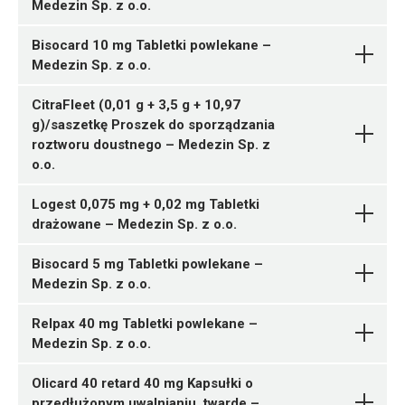
Medezin Sp. z o.o.
ChPL
ChPL
ChPL
P01BB51
30 tabl.
05909991570026 ¦ Rp ¦ 161360
Bisocard 10 mg Tabletki powlekane –
Ulotka
Medezin Sp. z o.o.
R01AX06
60 tabl.
Pytanie o produkt
Medezin Sp. z o.o.
Paroxetinum
05909991570033 ¦ Rp ¦ 161361
05909991570040 ¦ Rp ¦ 161369
ChPL
Ulotka
90 tabl.
28 tabl.
CitraFleet (0,01 g + 3,5 g + 10,97
Medezin Sp. z o.o.
Medezin Sp. z o.o.
Alprazolamum
Pytanie o produkt
Pytanie o produkt
g)/saszetkę Proszek do sporządzania
ChPL
Pytanie o produkt
Tramadoli hydrochloridum +
Thiamazolum
Medezin Sp. z o.o.
05909991569723 ¦ Rp ¦ 161326
roztworu doustnego – Medezin Sp. z
Paracetamolum
28 tabl.
o.o.
Atovaquonum +
Logest 0,075 mg + 0,02 mg Tabletki
Pytanie o produkt
Proguanili hydrochloridum
A10BB09
C07AB05
05909991569365 ¦ Rp ¦ 161281
drażowane – Medezin Sp. z o.o.
Medezin Sp. z o.o.
Medezin Sp. z o.o.
120 tabl.
Pytanie o produkt
Ulotka
Ulotka
Mupirocinum
05909991569709 ¦ Rp ¦ 161319
Bisocard 5 mg Tabletki powlekane –
G03FA14
30 tabl.
Medezin Sp. z o.o.
ChPL
ChPL
05909991569716 ¦ Rp ¦ 161320
Ulotka
60 tabl.
Relpax 40 mg Tabletki powlekane –
Medezin Sp. z o.o.
ChPL
B03AA07
Olicard 40 retard 40 mg Kapsułki o
Ulotka
Gliclazidum
Betaxololi
Medezin
05909991569235 ¦ Rp ¦ 161266
Pytanie o produkt
przedłużonym uwalnianiu, twarde –