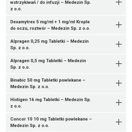
wstrzykiwań / do infuzji – Medezin Sp.
ChPL
05909991581251 ¦ Rp ¦ 163009
05909991580582 ¦ Rp ¦ 162902
z o.o.
ChPL
16 tabl.
14 kaps.
B01AC23
05909991581268 ¦ Rp ¦ 163010
Dexamytrex 5 mg/ml + 1 mg/ml Krople
20 tabl.
05909991579197 ¦ Rp ¦ 162695
do oczu, roztwór – Medezin Sp. z o.o.
Ulotka
C08CA01
60 tabl.
Bisoprololi fumaras
Pytanie o produkt
Alpragen 0,25 mg Tabletki – Medezin
ChPL
Ulotka
Medezin Sp. z o.o.
Estradiolum
Medezin
05909991579043 ¦ Rp ¦ 162644
Pytanie o produkt
Sp. z o.o.
Sp. z o.o.
A02BC01
12 kaps.
ChPL
Alpragen 0,5 mg Tabletki – Medezin
Ulotka
P02CF01
Sp. z o.o.
N06BX03
05909991579005 ¦ Rp ¦ 162638
ChPL
Ulotka
Cilostazolum
Medezin
5 amp. 10 ml
Pytanie o produkt
Binabic 50 mg Tabletki powlekane –
Ulotka
Sp. z o.o.
Medezin Sp. z o.o.
ChPL
Amlodipinum
Medezin
J01DB05
Pytanie o produkt
ChPL
Sp. z o.o.
Histigen 16 mg Tabletki – Medezin Sp.
Ulotka
05909991578350 ¦ Rp ¦ 162561
z o.o.
Medezin Sp. z o.o.
1 butelka 5 ml
05909991578176 ¦ Rp ¦ 162526
Pytanie o produkt
ChPL
Omeprazolum
R03DA04
30 tabl.
Concor 10 10 mg Tabletki powlekane –
Ivermectinum
05909991578183 ¦ Rp ¦ 162527
Pytanie o produkt
Medezin Sp. z o.o.
Ulotka
Medezin Sp. z o.o.
Medezin Sp. z o.o.
60 tabl.
05909991578190 ¦ Rp ¦ 162530
Pytanie o produkt