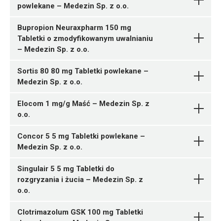
powlekane – Medezin Sp. z o.o.
Ulotka
Sp. z o.o.
Bisoprololi fumaras
D07AB02
Pytanie o produkt
Medezin Sp. z o.o.
Eletriptanum
Medezin
05909991565329 ¦ Rp ¦ 160506
Pytanie o produkt
Bupropion Neuraxpharm 150 mg
ChPL
Ulotka
Sp. z o.o.
30 tabl.
Tabletki o zmodyfikowanym uwalnianiu
05909991565336 ¦ Rp ¦ 160507
05909991565060 ¦ Rp ¦ 160444
– Medezin Sp. z o.o.
ChPL
M01AB05
100 tabl.
1 tuba 30 g
Sortis 80 80 mg Tabletki powlekane –
Ulotka
Medezin Sp. z o.o.
Isosorbidi mononitras
05909991565145 ¦ Rp ¦ 160462
Pytanie o produkt
ChPL
Medezin Sp. z o.o.
1 tuba 30 g
Elocom 1 mg/g Maść – Medezin Sp. z
Hydrocortisoni butyras
05909991565046 ¦ Rp ¦ 160442
Pytanie o produkt
o.o.
Medezin Sp. z o.o.
B03AD03
D07AC01
30 tabl.
05909991565053 ¦ Rp ¦ 160443
Concor 5 5 mg Tabletki powlekane –
Ulotka
Ulotka
60 tabl.
Medezin Sp. z o.o.
Diclofenacum natricum
Pytanie o produkt
ChPL
ChPL
Medezin Sp. z o.o.
D01AC20
05909991564964 ¦ Rp ¦ 160429
Singulair 5 5 mg Tabletki do
30 tabl.
rozgryzania i żucia – Medezin Sp. z
Ulotka
05909991565015 ¦ Rp ¦ 160439
o.o.
30 tabl.
ChPL
C07AB07
Clotrimazolum GSK 100 mg Tabletki
Ferrosi sulfas + Acidum
Betamethasonum
05909991564834 ¦ Rp ¦ 160380
Pytanie o produkt
Pytanie o produkt