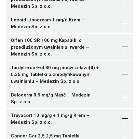
Pytanie o produkt
Sp. z o.o.
hydrochloridum
Medezin
2 sasz.
Medezin Sp. z o.o.
ChPL
Sp. z o.o.
C07AB07
05909991567965 ¦ Rp ¦ 161126
Estradiolum +
21 tabl.
Locoid Lipocream 1 mg/g Krem –
Pytanie o produkt
Ulotka
Dydrogesteronum
Medezin
05909991567972 ¦ Rp ¦ 161127
05909991567637 ¦ Rp ¦ 160989
Medezin Sp. z o.o.
Sp. z o.o.
63 tabl.
30 tabl.
ChPL
05909991567644 ¦ Rp ¦ 160990
Olfen 100 SR 100 mg Kapsułki o
Ferrosi sulfas + Acidum
A06AB58
60 tabl.
05909991566982 ¦ Rp ¦ 160879
przedłużonym uwalnianiu, twarde –
Pytanie o produkt
ascorbicum
Medezin Sp. z
5 tabl.
Medezin Sp. z o.o.
Ulotka
o.o.
Tardyferon-Fol 80 mg jonów żelaza(II) +
ChPL
Bisoprololi fumaras
G03AA10
05909991567163 ¦ Rp ¦ 160908
Pytanie o produkt
0,35 mg Tabletki o zmodyfikowanym
Medezin Sp. z o.o.
20 kaps.
uwalnianiu – Medezin Sp. z o.o.
Ulotka
C07AB07
05909991567170 ¦ Rp ¦ 160909
N02CC06
50 kaps.
Beloderm 0,5 mg/g Maść – Medezin
ChPL
Ulotka
05909991566807 ¦ Rp ¦ 160861
Sp. z o.o.
Ulotka
Medezin Sp. z o.o.
1 tuba 30 g
ChPL
Natrii picosulfas + Magnesii
Pytanie o produkt
Travocort 10 mg/g + 1 mg/g Krem –
ChPL
oxidum leve + Acidum
Medezin Sp. z o.o.
citricum
05909991566821 ¦ Rp ¦ 160863
Gestodenum +
C01DA14
20 kaps.
Concor Cor 2,5 2,5 mg Tabletki
Pytanie o produkt
Ethinylestradiolum
Medezin