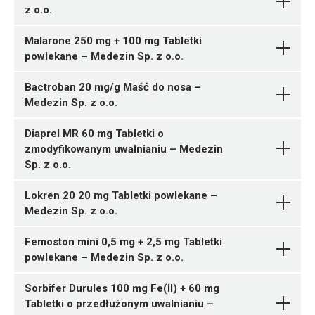
05909991576165 ¦ Rp ¦ 162195
z o.o.
Ulotka
20 tabl.
05909991576226 ¦ Rp ¦ 162212
Ulotka
05909991576172 ¦ Rp ¦ 162196
4 tabl.
Malarone 250 mg + 100 mg Tabletki
ChPL
28 tabl.
05909991576233 ¦ Rp ¦ 162213
powlekane – Medezin Sp. z o.o.
ChPL
Betahistini
05909991576189 ¦ Rp ¦ 162200
6 tabl.
05909991575366 ¦ Rp ¦ 162105
Pytanie o produkt
dihydrochloridum
Medezin
S01CA01
32 tabl.
25 tabl.
Bactroban 20 mg/g Maść do nosa –
Sp. z o.o.
05909991576196 ¦ Rp ¦ 162201
05909991575373 ¦ Rp ¦ 162106
Medezin Sp. z o.o.
Ulotka
48 tabl.
50 tabl.
05909991574659 ¦ Rp ¦ 161991
Bisoprololi fumaras
05909991589615 ¦ Rp ¦ 164927
05909991575380 ¦ Rp ¦ 162107
30 tabl.
Pytanie o produkt
Diaprel MR 60 mg Tabletki o
ChPL
Medezin Sp. z o.o.
Amantadini sulfas
30 tabl.
75 tabl.
Pytanie o produkt
zmodyfikowanym uwalnianiu – Medezin
Medezin Sp. z o.o.
N02CC01
05909991589622 ¦ Rp ¦ 164928
05909991575397 ¦ Rp ¦ 162108
05909991574536 ¦ Rp ¦ 161977
Sp. z o.o.
50 tabl.
100 tabl.
30 tabl.
Ulotka
Lokren 20 20 mg Tabletki powlekane –
Medezin Sp. z o.o.
ChPL
Dexamethasonum +
N06AB05
05909991570743 ¦ Rp ¦ 161482
Neomycini sulfas +
12 tabl.
Pytanie o produkt
Femoston mini 0,5 mg + 2,5 mg Tabletki
Ulotka
Polymyxini B sulfas
Medezin
05909991570194 ¦ Rp ¦ 161395
powlekane – Medezin Sp. z o.o.
Sp. z o.o.
N02AJ13
H03BB02
N05BA12
1 tuba 3 g
ChPL
Sorbifer Durules 100 mg Fe(II) + 60 mg
Ulotka
Ulotka
Ulotka
Medezin Sp. z o.o.
Pytanie o produkt
Tabletki o przedłużonym uwalnianiu –
Sumatriptanum
05909991570019 ¦ Rp ¦ 161359