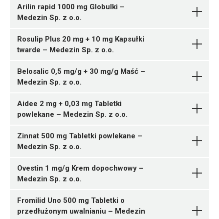
28 tabl.
Arilin rapid 1000 mg Globulki –
Ulotka
05909991534233 ¦ Rp ¦ 153637
Medezin Sp. z o.o.
Ulotka
84 tabl.
ChPL
05909991534240 ¦ Rp ¦ 153638
Rosulip Plus 20 mg + 10 mg Kapsułki
ChPL
Medezin Sp. z o.o.
S01HA04
98 tabl.
05909991534110 ¦ Rp ¦ 153617
Pytanie o produkt
twarde – Medezin Sp. z o.o.
Mirtazapinum
05909991534257 ¦ Rp ¦ 153639
16 tabl.
Ulotka
56 tabl. w pojemniku
Belosalic 0,5 mg/g + 30 mg/g Maść –
05909991534264 ¦ Rp ¦ 153640
05909991533953 ¦ Rp ¦ 153586
Medezin Sp. z o.o.
ChPL
Medezin Sp. z o.o.
56 tabl.
30 tabl.
05909991533830 ¦ Rp ¦ 153542
Pytanie o produkt
Mirtazapinum
Medezin Sp. z o.o.
05909991534271 ¦ Rp ¦ 153641
05909991533960 ¦ Rp ¦ 153587
10 tabl.
Pytanie o produkt
Aidee 2 mg + 0,03 mg Tabletki
Trandolaprilum
28 tabl. w pojemniku
56 tabl.
05909991533847 ¦ Rp ¦ 153543
powlekane – Medezin Sp. z o.o.
N02AJ06
05909991534288 ¦ Rp ¦ 153642
05909991533977 ¦ Rp ¦ 153588
20 tabl.
05909991532680 ¦ Rp ¦ 153387
168 tabl.
60 tabl.
2 szt.
Zinnat 500 mg Tabletki powlekane –
Ulotka
Medezin Sp. z o.o.
05909991534295 ¦ Rp ¦ 153643
05909991533984 ¦ Rp ¦ 153589
Medezin Sp. z o.o.
Pytanie o produkt
Proxymetacaini
90 tabl.
28 tabl.
ChPL
hydrochloridum
05909991532697 ¦ Rp ¦ 153389
Ovestin 1 mg/g Krem dopochwowy –
30 kaps.
Medezin Sp. z o.o.
J01MA06
05909991532703 ¦ Rp ¦ 153390
G01AF01
60 kaps.
05909991532123 ¦ Rp ¦ 153323
Fromilid Uno 500 mg Tabletki o
Ulotka
05909991532710 ¦ Rp ¦ 153391
1 tuba 30 g
przedłużonym uwalnianiu – Medezin
Ulotka
Medezin Sp. z o.o.
A02BC02
C09DA06
90 kaps.