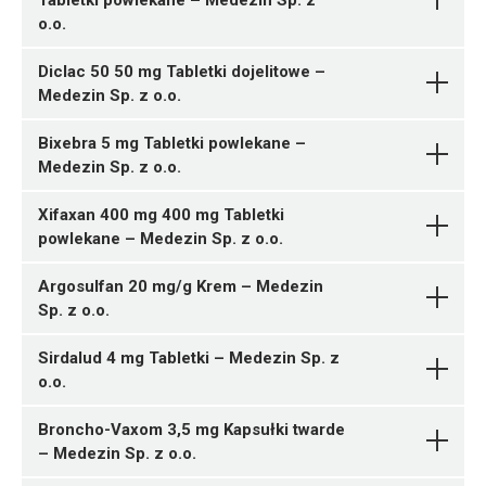
Tabletki powlekane – Medezin Sp. z
o.o.
Diclac 50 50 mg Tabletki dojelitowe –
Medezin Sp. z o.o.
Bixebra 5 mg Tabletki powlekane –
05909991604516 ¦ Rp ¦ 167540
Medezin Sp. z o.o.
1 tuba 3 g
Xifaxan 400 mg 400 mg Tabletki
powlekane – Medezin Sp. z o.o.
05909991603670 ¦ Rp ¦ 167423
Argosulfan 20 mg/g Krem – Medezin
30 tabl.
Sp. z o.o.
S01AE01
05909991603687 ¦ Rp ¦ 167424
60 tabl.
05909991602765 ¦ Rp ¦ 167285
Sirdalud 4 mg Tabletki – Medezin Sp. z
Ulotka
05909991603694 ¦ Rp ¦ 167425
30 tabl.
o.o.
90 tabl.
05909991602772 ¦ Rp ¦ 167286
05909991602192 ¦ Rp ¦ 167204
ChPL
50 tabl.
14 tabl.
Broncho-Vaxom 3,5 mg Kapsułki twarde
05909991602208 ¦ Rp ¦ 167205
– Medezin Sp. z o.o.
28 tabl.
05909991602086 ¦ Rp ¦ 167186