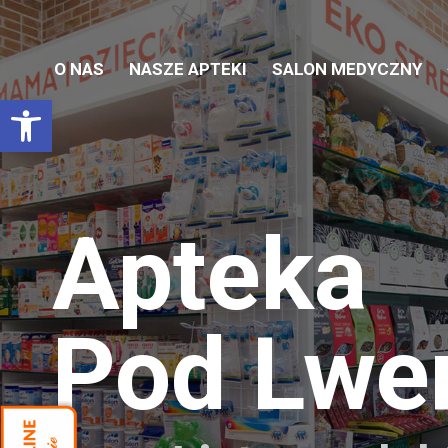
O NAS
NASZE APTEKI
SALON MEDYCZNY
Otwórz pasek narzędzi
Apteka
Pod Lw