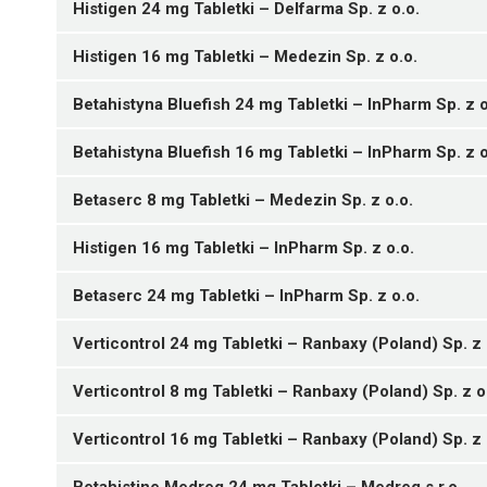
Histigen 24 mg Tabletki – Delfarma Sp. z o.o.
05909991596934 ¦ Rp ¦ 166290
20 tabl.
Histigen 16 mg Tabletki – Medezin Sp. z o.o.
05909991596941 ¦ Rp ¦ 166291
05909991594695 ¦ Rp ¦ 165871
60 tabl.
20 tabl.
Betahistyna Bluefish 24 mg Tabletki – InPharm Sp. z o
05909991596958 ¦ Rp ¦ 166292
05909991594701 ¦ Rp ¦ 165872
05909991584542 ¦ Rp ¦ 163784
100 tabl.
60 tabl.
20 tabl.
Betahistyna Bluefish 16 mg Tabletki – InPharm Sp. z o
05909991596965 ¦ Rp ¦ 166293
05909991594718 ¦ Rp ¦ 165873
05909991584559 ¦ Rp ¦ 163785
05909991582043 ¦ Rp ¦ 163175
120 tabl.
100 tabl.
60 tabl.
20 tabl.
Betaserc 8 mg Tabletki – Medezin Sp. z o.o.
05909991584566 ¦ Rp ¦ 163786
05909991582050 ¦ Rp ¦ 163176
05909991582012 ¦ Rp ¦ 163172
100 tabl.
60 tabl.
20 tabl.
Histigen 16 mg Tabletki – InPharm Sp. z o.o.
05909991584573 ¦ Rp ¦ 163787
05909991582067 ¦ Rp ¦ 163177
05909991582029 ¦ Rp ¦ 163173
05909991576363 ¦ Rp ¦ 162246
120 tabl.
100 tabl.
60 tabl.
30 tabl.
Betaserc 24 mg Tabletki – InPharm Sp. z o.o.
05909991582074 ¦ Rp ¦ 163178
05909991582036 ¦ Rp ¦ 163174
05909991576370 ¦ Rp ¦ 162247
05909991559250 ¦ Rp ¦ 159001
N07CA01
N07CA01
120 tabl.
100 tabl.
60 tabl.
20 tabl.
Verticontrol 24 mg Tabletki – Ranbaxy (Poland) Sp. z 
05909991559267 ¦ Rp ¦ 159002
05909991559069 ¦ Rp ¦ 158978
Ulotka
Ulotka
30 tabl.
20 tabl.
Verticontrol 8 mg Tabletki – Ranbaxy (Poland) Sp. z o
05909991559274 ¦ Rp ¦ 159003
05909991559076 ¦ Rp ¦ 158979
05909991539320 ¦ Rp ¦ 154519
ChPL
ChPL
N07CA01
50 tabl.
30 tabl.
30 tabl.
Verticontrol 16 mg Tabletki – Ranbaxy (Poland) Sp. z 
05909991559281 ¦ Rp ¦ 159004
05909991559083 ¦ Rp ¦ 158980
05909991539337 ¦ Rp ¦ 154520
05909991528058 ¦ Rp ¦ 152603
Ulotka
N07CA01
N07CA01
N07CA01
60 tabl.
50 tabl.
100 tabl.
30 tabl.