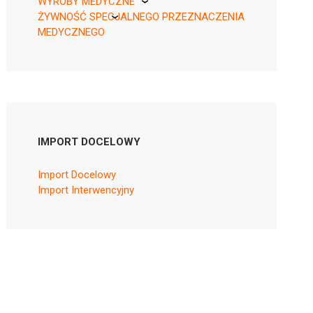
WYROBY MEDYCZNE
ŻYWNOŚĆ SPECJALNEGO PRZEZNACZENIA
KikGel
MEDYCZNEGO
Nestle
Nutricia
IMPORT DOCELOWY
Import Docelowy
Import Interwencyjny