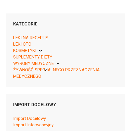
KATEGORIE
LEKI NA RECEPTĘ
LEKI OTC
KOSMETYKI
05909991528690 ¦ Rp ¦ 152693
SUPLEMENTY DIETY
Pierre Fabre
14 tabl.
WYROBY MEDYCZNE
05909991528706 ¦ Rp ¦ 152694
ŻYWNOŚĆ SPECJALNEGO PRZEZNACZENIA
KikGel
28 tabl.
MEDYCZNEGO
Nestle
Nutricia
IMPORT DOCELOWY
C10AA07
Import Docelowy
Ulotka
Import Interwencyjny