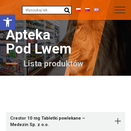
Otwórz pasek narzędzi
Apteka
Pod Lwem
Lista produktów
Crestor 10 mg Tabletki powlekane –
Medezin Sp. z o.o.