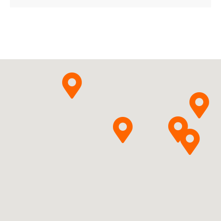
ChPL
Medezin Sp. z o.o.
Pytanie o produkt
Rosuvastatinum