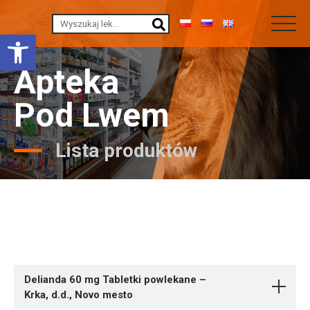
Otwórz pasek narzędzi
Apteka
Pod Lwem
Lista produktów
Delianda 60 mg Tabletki powlekane –
Krka, d.d., Novo mesto