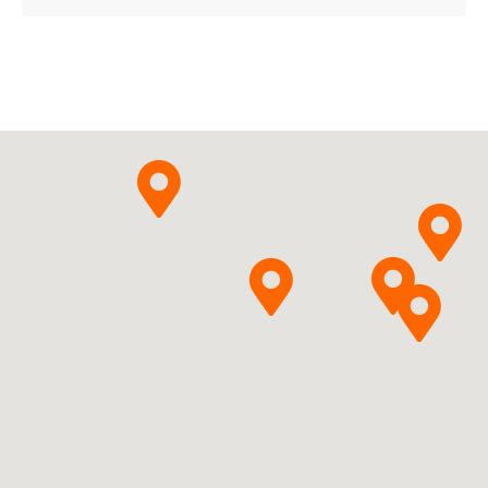
03838989772901 ¦ Rp ¦ 160850
90 tabl.
03838989772888 ¦ Rp ¦ 160851
60 tabl.
03838989772925 ¦ Rp ¦ 160852
56 tabl. w blistrze kalendarzowym
B01AF03
Ulotka
ChPL
Edoxabanum
Krka, d.d.,
Pytanie o produkt