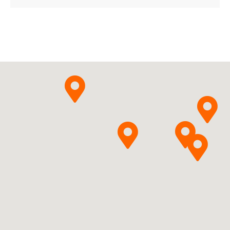
Medezin Sp. z o.o.
Pytanie o produkt
Ofloxacinum