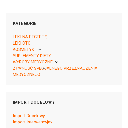
KATEGORIE
LEKI NA RECEPTĘ
LEKI OTC
KOSMETYKI
05909991604516 ¦ Rp ¦ 167540
SUPLEMENTY DIETY
Pierre Fabre
1 tuba 3 g
WYROBY MEDYCZNE
ŻYWNOŚĆ SPECJALNEGO PRZEZNACZENIA
KikGel
MEDYCZNEGO
Nestle
Nutricia
S01AE01
IMPORT DOCELOWY
Ulotka
Import Docelowy
ChPL
Import Interwencyjny