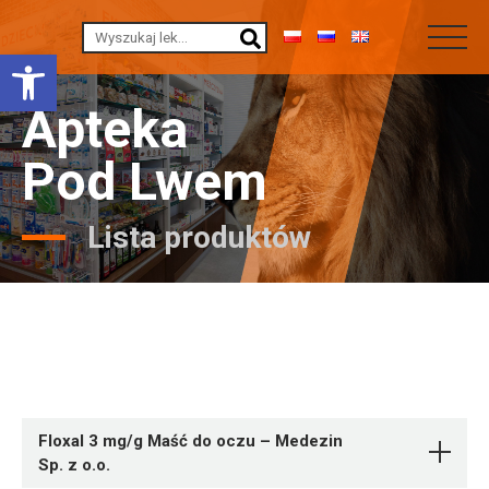
Otwórz pasek narzędzi
Apteka
Pod Lwem
Lista produktów
Floxal 3 mg/g Maść do oczu – Medezin
Sp. z o.o.