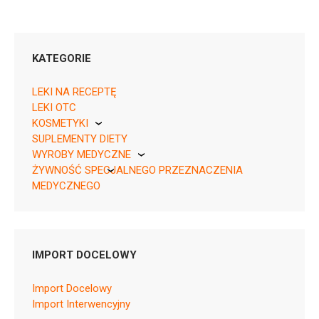
KATEGORIE
LEKI NA RECEPTĘ
LEKI OTC
KOSMETYKI
00351167175309 ¦ Rpz ¦ EU/1/12/782/008 ¦ 152608
SUPLEMENTY DIETY
Pierre Fabre
28 saszetek
WYROBY MEDYCZNE
¦ UR/Z/4c/013/24 – 03400930280768
ŻYWNOŚĆ SPECJALNEGO PRZEZNACZENIA
KikGel
MEDYCZNEGO
Nestle
Nutricia
IMPORT DOCELOWY
R07AX02
Ulotka
Import Docelowy
Import Interwencyjny
ChPL