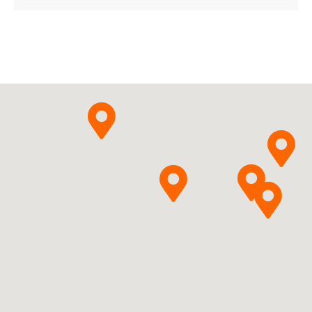
Ivacaftorum
Vertex
Pytanie o produkt
Pharmaceuticals (Ireland)
Ltd.