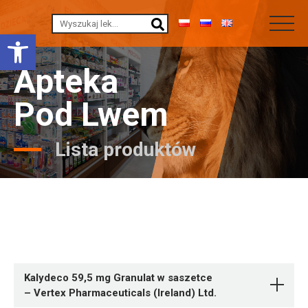
Otwórz pasek narzędzi
Apteka
Pod Lwem
Lista produktów
Kalydeco 59,5 mg Granulat w saszetce
– Vertex Pharmaceuticals (Ireland) Ltd.