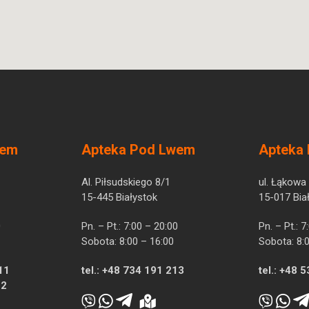
wem
Apteka Pod Lwem
Apteka
Al. Piłsudskiego 8/1
ul. Łąkowa
15-445 Białystok
15-017 Bia
0
Pn. – Pt.: 7:00 – 20:00
Pn. – Pt.: 
Sobota: 8:00 – 16:00
Sobota: 8:
11
tel.:
+48 734 191 213
tel.:
+48 5
12