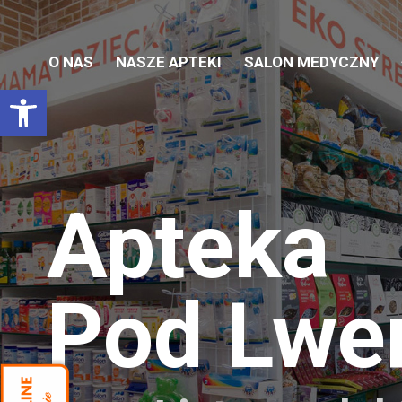
O NAS
NASZE APTEKI
SALON MEDYCZNY
Otwórz pasek narzędzi
Apteka
Pod Lw