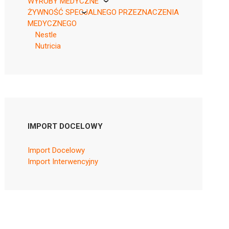
WYROBY MEDYCZNE
ŻYWNOŚĆ SPECJALNEGO PRZEZNACZENIA
KikGel
MEDYCZNEGO
Nestle
Nutricia
IMPORT DOCELOWY
Import Docelowy
Import Interwencyjny