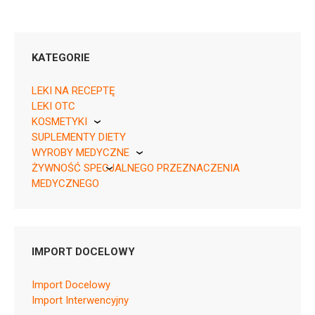
KATEGORIE
LEKI NA RECEPTĘ
LEKI OTC
KOSMETYKI
05909991523978 ¦ Rp ¦ 151731
SUPLEMENTY DIETY
Pierre Fabre
28 tabl.
WYROBY MEDYCZNE
ŻYWNOŚĆ SPECJALNEGO PRZEZNACZENIA
KikGel
MEDYCZNEGO
Nestle
Nutricia
C09AA05
IMPORT DOCELOWY
Ulotka
Import Docelowy
ChPL
Import Interwencyjny