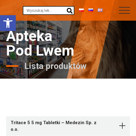
Otwórz pasek narzędzi
Apteka
Pod Lwem
Lista produktów
Tritace 5 5 mg Tabletki – Medezin Sp. z
o.o.