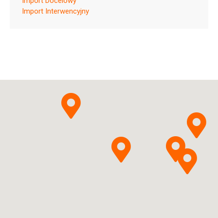
Import Docelowy
ChPL
Import Interwencyjny
Swiss2Care Sp. z o.o.
Pytanie o produkt
Sp. k.
Vancomycini
hydrochloridum