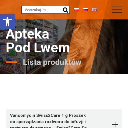
Otwórz pasek narzędzi
Apteka
Pod Lwem
Lista produktów
Vancomycin Swiss2Care 1 g Proszek
do sporządzania roztworu do infuzji i