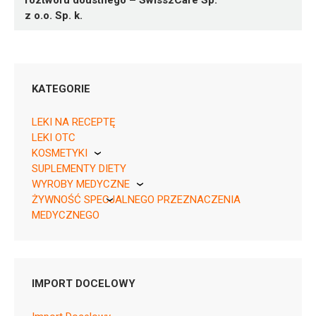
roztworu doustnego – Swiss2Care Sp.
z o.o. Sp. k.
KATEGORIE
LEKI NA RECEPTĘ
LEKI OTC
KOSMETYKI
05909991522889 ¦ Lz ¦ 151507
SUPLEMENTY DIETY
Pierre Fabre
1 fiolka
WYROBY MEDYCZNE
ŻYWNOŚĆ SPECJALNEGO PRZEZNACZENIA
KikGel
MEDYCZNEGO
Nestle
Nutricia
J01XA01
IMPORT DOCELOWY
Ulotka