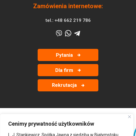
Zamówienia internetowe:
tel.:
+48 662 219 786
Pytania
Dla firm
Rekrutacja
Cenimy prywatność użytkowników
‹
›
L. J. Stankiewicz. Spółka Jawna z siedzibą w Białymstoku